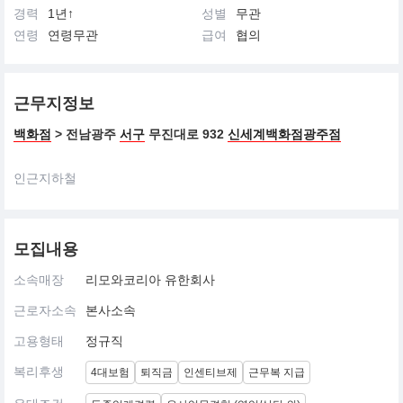
경력
1년↑
성별
무관
연령
연령무관
급여
협의
근무지정보
백화점
> 전남광주
서구
무진대로 932
신세계백화점광주점
인근지하철
모집내용
소속매장
리모와코리아 유한회사
근로자소속
본사소속
고용형태
정규직
복리후생
4대보험
퇴직금
인센티브제
근무복 지급