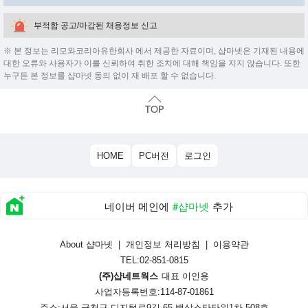
부적합 공고/마감된 채용정보 신고
※ 본 정보는 리모와코리아유한회사 에서 제공한 자료이며, 샵마넷은 기재된 내용에
대한 오류와 사용자가 이를 신뢰하여 취한 조치에 대해 책임을 지지 않습니다. 또한
누구든 본 정보를 샵마넷 동의 없이 재 배포 할 수 없습니다.
HOME
PC버전
로그인
네이버 메인에
#샵마넷
추가
About 샵마넷
|
개인정보 처리방침
|
이용약관
TEL:02-851-0815
(주)샵네트웍스
대표 이인용
사업자등록번호:114-87-01861
주소:서울 금천구 디지털로9길 65 백상스타타워1차 508호