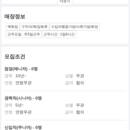
더보기
1898년부터 독일 쾰른에서 시작되어, 품질과 혁신을 핵심 가치로 삼
아 평생의 여행과 이동을 위한 기능적인 제품들을 선보여 왔습니다.
매장정보
1920년대, 항공기에서 영감을 받아 알루미늄 소재를 적용한 수트케
이스 선보이며 일대 혁신을 불러일으켰으며, 브랜드의 아이콘인 그
백화점
구두/피혁/잡화류
수입여행용가방/서류가방/화장
루브 알루미늄 디자인을 탄생시켰습니다.
근무요일 : 주5일근무
근무시간 : 1일8시간
2000년에는 최초로 폴리카보네이트 수트케이스를 선보이며 멈추지
않는 혁신을 증명하였습니다.
2017년 LVMH그룹에 인수된 이후, 일상용 가방, 라이프스타일 제품
군까지 확장하며 모빌리티 브랜드로서 진화하여 왔습니다.
모집조건
리모와는 독일에서 직접 디자인 및 엔지니어링을 지속하며 독일 장
점장(매니저) - 0명
인정신의 기치를 이어나가고 있습니다.
경력
10년↑
성별
무관
연령
연령무관
급여
협의
경력직(시니어) - 0명
경력
5년↑
성별
무관
연령
연령무관
급여
협의
신입직(주니어) - 0명