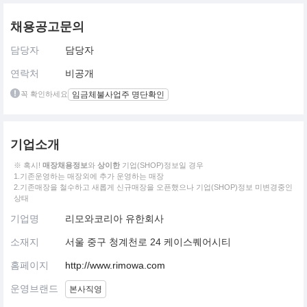
채용공고문의
담당자
담당자
연락처
비공개
꼭 확인하세요
임금체불사업주 명단확인
기업소개
※ 혹시!
매장채용정보
와
상이한
기업(SHOP)정보일 경우
1.기존운영하는 매장외에 추가 운영하는 매장
2.기존매장을 철수하고 새롭게 신규매장을 오픈했으나 기업(SHOP)정보 미변경중인
상태
기업명
리모와코리아 유한회사
소재지
서울 중구 청계천로 24 케이스퀘어시티
홈페이지
http://www.rimowa.com
운영브랜드
본사직영