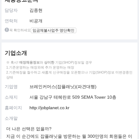
담당자
김종현
연락처
비공개
꼭 확인하세요
임금체불사업주 명단확인
기업소개
※ 혹시!
매장채용정보
와
상이한
기업(SHOP)정보일 경우
1.기존운영하는 매장외에 추가 운영하는 매장
2.기존매장을 철수하고 새롭게 신규매장을 오픈했으나 기업(SHOP)정보 미변경중인
상태
기업명
브레인커머스(잡플래닛)(파견대행)
소재지
서울 강남구 테헤란로 509 SEMA Tower 10층
홈페이지
http://jobplanet.co.kr
소개말
더 나은 선택은 없을까?
지금 이 순간에도 잡플래닛을 방문하는 월 300만명의 회원들은 이