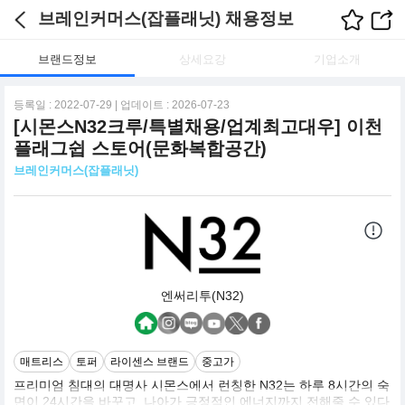
브레인커머스(잡플래닛) 채용정보
브랜드정보
상세요강
기업소개
등록일 : 2022-07-29 | 업데이트 : 2026-07-23
[시몬스N32크루/특별채용/업계최고대우] 이천
플래그쉽 스토어(문화복합공간)
브레인커머스(잡플래닛)
엔써리투(N32)
매트리스
토퍼
라이센스 브랜드
중고가
프리미엄 침대의 대명사 시몬스에서 런칭한 N32는 하루 8시간의 숙
면이 24시간을 바꾸고, 나아가 긍정적인 에너지까지 전해줄 수 있다