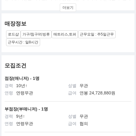
는 의미를 지닌 시몬스의 컨템포러리 매트리스 컬렉션
더보기
매장정보
로드샵
가구/침구/리빙류
매트리스,토퍼
근무요일 : 주5일근무
근무시간 : 일8시간
모집조건
점장(매니저) - 1명
경력
10년↑
성별
무관
연령
연령무관
급여
연봉 24,728,880원
부점장(부매니저) - 1명
경력
9년↑
성별
무관
연령
연령무관
급여
협의