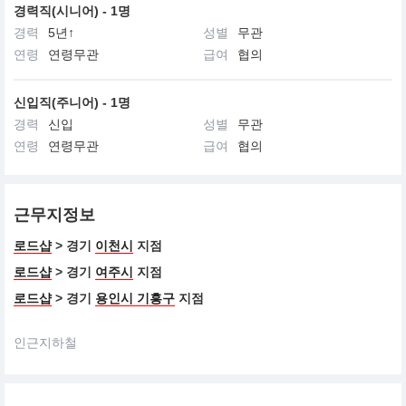
경력직(시니어) - 1명
경력
5년↑
성별
무관
연령
연령무관
급여
협의
신입직(주니어) - 1명
경력
신입
성별
무관
연령
연령무관
급여
협의
근무지정보
로드샵
> 경기
이천시
지점
로드샵
> 경기
여주시
지점
로드샵
> 경기
용인시 기흥구
지점
인근지하철