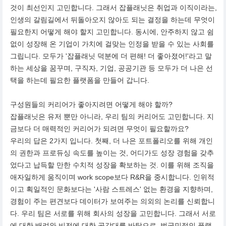
것이 최선인지 고민합니다. 그래서 잡플래닛은 취업과 이직이라는,
인생의 갈림길에서 뒤돌아오지 않아도 되는 결정을 하는데 무엇이
필요한지 어떻게 해야 할지 고민합니다. 동시에, 안주하지 않고 쉼
없이 성장해 온 기업이 가치에 걸맞는 인정을 받을 수 있는 사회를
그립니다. 모두가 '잡플래닛 덕분에 더 편해! 더 좋아졌어!'라고 말
하는 세상을 꿈꾸며, 구직자, 기업, 공공기관 등 모두가 더 나은 선
택을 하는데 필요한 플랫폼을 만들어 갑니다.
구성원들의 커리어가 좋아지려면 어떻게 해야 할까?
잡플래닛은 유저 뿐만 아니라, 우리 팀의 커리어도 고민합니다. 지
금보다 더 매력적인 커리어가 되려면 무엇이 필요할까요?
우리의 답은 2가지 입니다. 첫째, 더 나은 포트폴리오를 위해 개인
의 권한과 프로듀싱 속도를 높이는 것, 어디가도 성장 경험을 갖추
었다고 납득할 만한 수치적 성장을 확보하는 것. 이를 위해 조직을
애자일하게 움직이며 work scope보다 R&R을 중시합니다. 인위적
이고 획일적인 문화보다는 '사람 스트레스' 없는 환경을 지향하며,
경험이 주는 편견보다 데이터가 보여주는 의외의 논리를 신뢰합니
다. 우리 팀은 서로를 위해 회사의 성장을 고민합니다. 그래서 서로
에 대한 배려와 비전에 대한 공감대를 바탕으로, 범국민적인 플랫