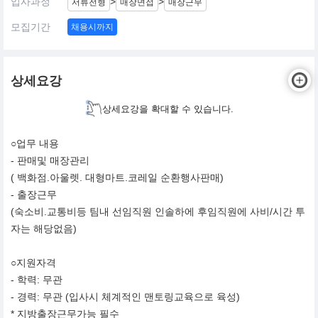
입사과정
>
>
서류전형
매장면접
매장근무
모집기간
채용시까지
상세요강
상세요강을 확대할 수 있습니다.
○업무 내용
- 판매및 매장관리
( 백화점.아울렛. 대형마트.코레일 순환행사판매)
- 출장근무
(숙소비.교통비등 팀내 선임직원 인솔하에 후임직원에 사비/시간 투
자는 해당없음)
○지원자격
- 학력: 무관
- 경력: 무관 (입사시 체계적인 맨토링교육으로 육성)
* 지방출장근무가능 필수