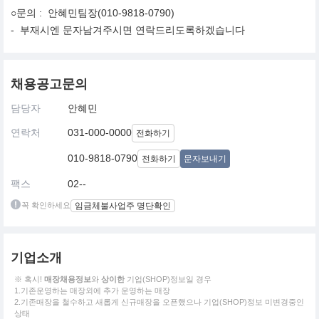
○문의 : 안혜민팀장(010-9818-0790)
- 부재시엔 문자남겨주시면 연락드리도록하겠습니다
채용공고문의
담당자
안혜민
연락처
031-000-0000
전화하기
010-9818-0790
전화하기
문자보내기
팩스
02--
꼭 확인하세요
임금체불사업주 명단확인
기업소개
※ 혹시!
매장채용정보
와
상이한
기업(SHOP)정보일 경우
1.기존운영하는 매장외에 추가 운영하는 매장
2.기존매장을 철수하고 새롭게 신규매장을 오픈했으나 기업(SHOP)정보 미변경중인
상태