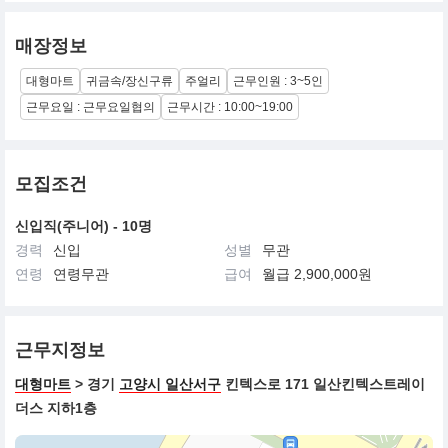
매장정보
대형마트
귀금속/장신구류
주얼리
근무인원 : 3~5인
근무요일 : 근무요일협의
근무시간 : 10:00~19:00
모집조건
신입직(주니어) - 10명
경력
신입
성별
무관
연령
연령무관
급여
월급 2,900,000원
근무지정보
대형마트
> 경기
고양시 일산서구
킨텍스로 171 일산킨텍스트레이
더스 지하1층