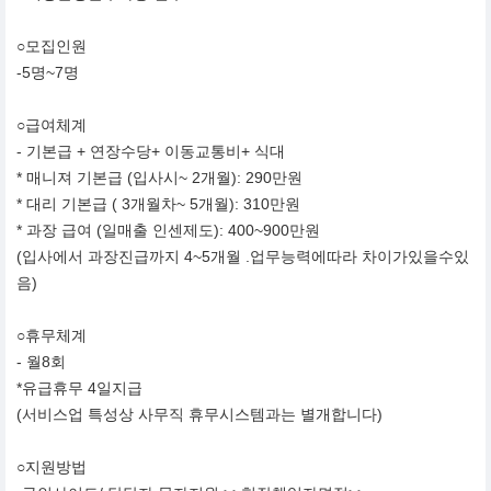
○모집인원
-5명~7명
○급여체계
- 기본급 + 연장수당+ 이동교통비+ 식대
* 매니져 기본급 (입사시~ 2개월): 290만원
* 대리 기본급 ( 3개월차~ 5개월): 310만원
* 과장 급여 (일매출 인센제도): 400~900만원
(입사에서 과장진급까지 4~5개월 .업무능력에따라 차이가있을수있
음)
○휴무체계
- 월8회
*유급휴무 4일지급
(서비스업 특성상 사무직 휴무시스템과는 별개합니다)
○지원방법