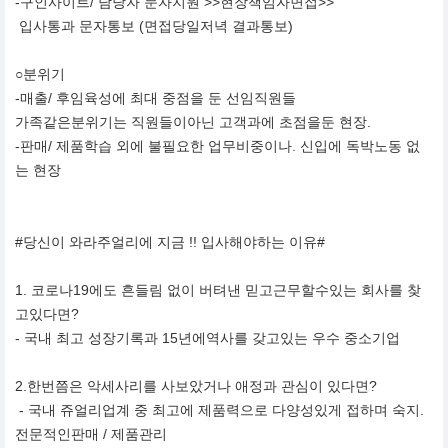
-구인사이트/ 담당자 문자지원 >>현장책임자면접>>
입사통과 문자통보 (면접당일저녁 결과통보)
○분위기
-매출/ 후임육성에 최대 중점을 둔 선임직원들
가족같은분위기는 직원들이아닌 고객과에 초점을둔 현장.
-판매/ 제품학습 외에 불필요한 업무비중이나. 신입에 독박노동 없
는 현장
#당신이 와라주얼리에 지금 !! 입사해야하는 이유#
1. 코로나19에도 흔들림 없이 버텨낸 믿고근무할수있는 회사를 찾
고있다면?
- 국내 최고 성장기록과 15년에역사를 갖고있는 우수 중소기업
2.한번쯤은 악세사리를 사보았거나 애정과 관심이 있다면?
- 국내 쥬얼리업계 중 최고에 제품력으로 다양성있게 접하며 숙지.
전문적인판매 / 제품관리