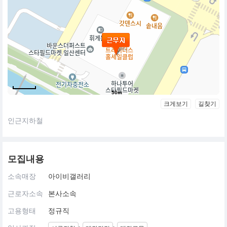
50m
크게보기
길찾기
인근지하철
모집내용
소속매장
아이비갤러리
근로자소속
본사소속
고용형태
정규직