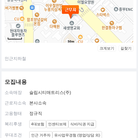
50m
크게보기
길찾기
인근지하철
모집내용
소속매장
슬립시티매트리스(주)
근로자소속
본사소속
고용형태
정규직
복리후생
4대보험
인센티브제
식비/식권 지급
우대조건
인근 거주자
유사업무경험 (영업/상담 외)