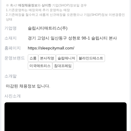
※ 혹시!
매장채용정보
와
상이한
기업(SHOP)정보일 경우
1.기존운영하는 매장외에 추가 운영하는 매장
2.기존매장을 철수하고 새롭게 신규매장을 오픈했으나 기업(SHOP)정보 미변경중인
상태
기업명
슬립시티매트리스(주)
소재지
경기 고양시 일산동구 성현로 98-1 슬립시티 본사
홈페이지
https://sleepcitymall.com/
운영브랜드
쇼룸
본사직영
슬립매니저
블라인드테스트
미국매트리스
침대프레임
소개말
마감된 채용정보 입니다.
사진소개