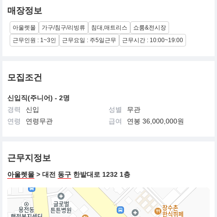
매장정보
아울렛몰
가구/침구/리빙류
침대,매트리스
쇼룸&전시장
근무인원 : 1~3인
근무요일 : 주5일근무
근무시간 : 10:00~19:00
모집조건
신입직(주니어) - 2명
경력
신입
성별
무관
연령
연령무관
급여
연봉 36,000,000원
근무지정보
아울렛몰
> 대전
동구
한밭대로 1232 1층