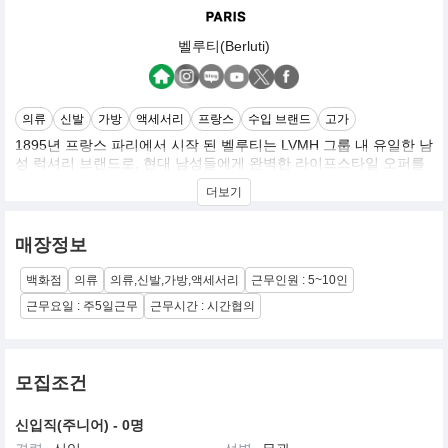
벨루티(Berluti)
의류
신발
가방
액세서리
프랑스
수입 브랜드
고가
1895년 프랑스 파리에서 시작 된 벨루티는 LVMH 그룹 내 유일한 남
성 럭셔리 브랜드로, 현대 남성들에게 완벽한 라이프스타일 오퍼를
제공하며 맨즈웨어 그 자체를 정의하는 독보적이고 범접할 수 없는
더보기
위상을 지니고 있다.
매장정보
백화점
의류
의류,신발,가방,액세서리
근무인원 : 5~10인
근무요일 : 주5일근무
근무시간 : 시간협의
모집조건
신입직(주니어) - 0명