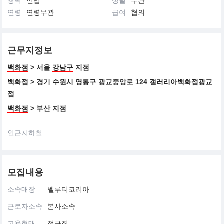
경력
신입
성별
무관
연령
연령무관
급여
협의
근무지정보
백화점
> 서울
강남구
지점
백화점
> 경기
수원시 영통구
광교중앙로 124
갤러리아백화점광교
점
백화점
> 부산 지점
인근지하철
모집내용
소속매장
벨루티코리아
근로자소속
본사소속
고용형태
정규직