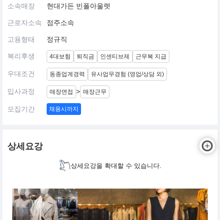
소속매장
현대가든 빈폴아울렛
근로자소속
점주소속
고용형태
정규직
복리후생
4대보험
퇴직금
인센티브제
근무복 지급
우대조건
동종업계경력
유사업무경험 (영업/상담 외)
입사과정
>
매장면접
매장근무
모집기간
채용시까지
상세요강
상세요강을 확대할 수 있습니다.