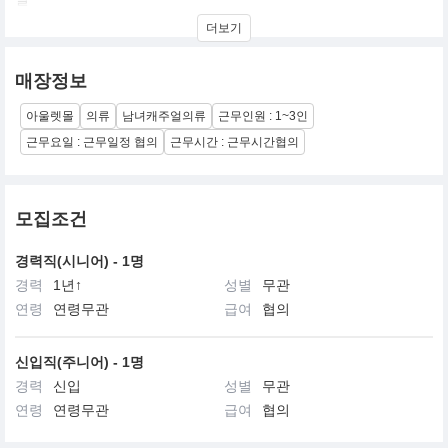
더보기
친화적인 CONTEMPORARY TRADITIONL풍의 행복한 T.O.P 의
Life style을 제안하는 Total Brand
우리는 빈폴을 통하여 행복한 삶을 제안하고 전달하는 창조적 메신
매장정보
저로 아름다운 세상을 함께만들고자 하는 사명을 가진다.
아울렛몰
의류
남녀캐주얼의류
근무인원 : 1~3인
"행복이 있는 곳 에 빈폴이,빈폴이 있는곳에 행복이 "
고전적이고 전통적인 유니섹스풍의 고품격 트래디셔널 캐주얼웨어.
근무요일 : 근무일정 협의
근무시간 : 근무시간협의
넌-에이지 타겟의 전통 유러피안 네오 트래디셔널 캐주얼로 폴로와
더블어 국내 트래디셔널 캐주얼의 양대 산맥을 형성하고 있음
모집조건
경력직(시니어) - 1명
경력
1년↑
성별
무관
연령
연령무관
급여
협의
신입직(주니어) - 1명
경력
신입
성별
무관
연령
연령무관
급여
협의