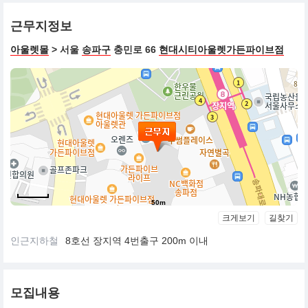
근무지정보
아울렛몰
> 서울
송파구
충민로 66
현대시티아울렛가든파이브점
50m
크게보기
길찾기
인근지하철
8호선 장지역 4번출구 200m 이내
모집내용