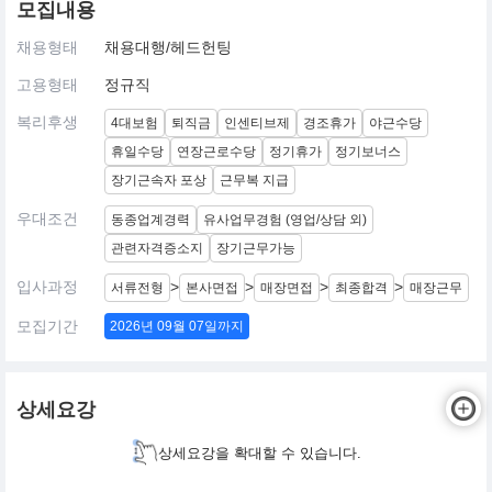
모집내용
채용형태
채용대행/헤드헌팅
고용형태
정규직
복리후생
4대보험
퇴직금
인센티브제
경조휴가
야근수당
휴일수당
연장근로수당
정기휴가
정기보너스
장기근속자 포상
근무복 지급
우대조건
동종업계경력
유사업무경험 (영업/상담 외)
관련자격증소지
장기근무가능
입사과정
>
>
>
>
서류전형
본사면접
매장면접
최종합격
매장근무
모집기간
2026년 09월 07일까지
상세요강
상세요강을 확대할 수 있습니다.