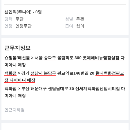
신입직(주니어) - 0명
경력
무관
성별
무관
연령
연령무관
급여
협의
근무지정보
쇼핑몰/패션몰
> 서울
송파구
올림픽로 300
롯데에비뉴엘잠실점 다
미아니 매장
백화점
> 경기
성남시 분당구
판교역로146번길 20
현대백화점판교
점 다미아니 매장
백화점
> 부산
해운대구
센텀남대로 35
신세계백화점센텀시티점 다
미아니 매장
인근지하철