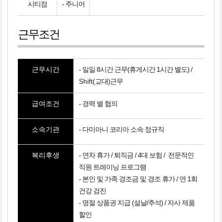
시티점
- 주니어
근무조건
근무시간
- 일일 8시간 근무(휴게시간 1시간 별도) /
Shift(
교대)근무
급여조건
- 경력 별 협의
소속기관
- 다미아니 코리아 소속 정규직
복리후생
- 연차 휴가 / 퇴직금 / 4대 보험 / 전문적인
직원 트레이닝 프로그램
- 본인 및 가족 경조금 및 경조 휴가 / 연 1회
건강 검진
- 명절 상품권 지급 (설날/추석) / 자사 제품
할인