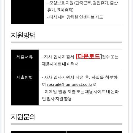
- 모성보호 지원 (단축근무, 검진휴가, 출산
휴가, 육아휴직)
- 타사 대비 강력한 인센티브 제도
지원방법
[
다운로드
]
제출서류
-
자사 입사지원서
접수 또는
채용사이트 내 이력서
제출방법
-
자사 입사지원서 작성 후, 파일을 첨부하
여
recruit@humanest.co.kr
로
-
이메일 발송
제출 또는 채용 사이트 내 온라
인 입사 지원 활용
지원문의