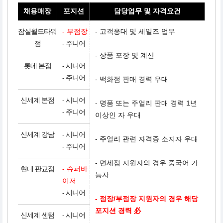
채용매장
포지션
담당업무 및 자격요건
잠실월드타워
- 부점장
- 고객응대 및 세일즈 업무
점
- 주니어
- 상품 포장 및 계산
롯데 본점
- 시니어
- 주니어
-
백화점 판매 경력 우대
신세계 본점
- 시니어
-
명품 또는 주얼리 판매 경력
1년
- 주니어
이상인 자 우대
신세계 강남
- 시니어
- 주얼리 관련 자격증 소지자 우대
- 주니어
- 면세점 지원자의 경우 중국어 가
현대 판교점
- 슈퍼바
능자
이저
- 시니어
- 점장/부점장 지원자의 경우 해당
포지션 경력 必
신세계 센텀
- 시니어