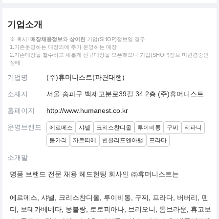
기업소개
※ 혹시!
매장채용정보
와
상이한
기업(SHOP)정보일 경우
1.기존운영하는 매장외에 추가 운영하는 매장
2.기존매장을 철수하고 새롭게 신규매장을 오픈했으나 기업(SHOP)정보 미변경중인
상태
기업명
(주)휴머니스트(파견대행)
소재지
서울 송파구 백제고분로39길 34 2층 (주)휴머니스트
홈페이지
http://www.humanest.co.kr
운영브랜드
에르메스
샤넬
크리스챤디올
루이비통
구찌
티파니
불가리
까르띠에
반클리프앤아팰
프라다
소개말
명품 브랜드 전문 채용 헤드헌팅 회사인 ㈜휴머니스트는
에르메스, 샤넬, 크리스챤디올, 루이비통, 구찌, 프라다, 버버리, 펜
디, 보테가베네타, 몽블랑, 로로피아나, 브리오니, 톰브라운, 휴고보