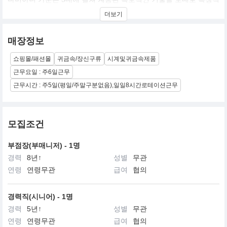
이면서도 최상의 가치를 지닌 주얼리를 탄생시키고 있습니다. 다미
더보기
아니 가문의 후계자들은 어린 시절부터 주얼리의 제작 과정을 비롯
하여 다이아몬드와 각종 프레셔스 스톤을 접하며 자연스럽게 주얼
리에 대한 열정과 감각을 지니게 되었습니다. Damiani의 뛰어난 주
매장정보
얼리 마스터 팀은 "Made in Italy"주얼리의 우수성을 유지하는 데 기
여하고 있습니다.
쇼핑몰/패션몰
귀금속/장신구류
시계및귀금속제품
창의성, 장인 정신, 독창성, 높은 품질은 다미아니 주얼리에 녹아있
근무요일 : 주6일근무
는 절대적이고 소중한 가치입니다. 메종의 디자인 창작품은 금세공
근무시간 : 주5일(평일/주말구분없음),일일8시간로테이션근무
예술의 진정한 마스터피스이자 다미아니 가족이 3대에 걸쳐 전승해
온 주얼리에 대한 열정을 표현하는 것입니다. 메종의 주얼리는 오랜
전통 기술을 바탕으로 전체를 수공예로 제작했으며, 발렌차 세공 마
에스터의 높은 장인 정신에서 비롯된 세심한 기술을 통해 이탈리아
모집조건
정통 주얼리의 우수성과 문화가 모던함과 최신 트랜드, 우아하고 세
련된 스타일로 전 세계에 알려진 다미아니 스타일과 함께 완벽한 조
화를 이룹니다. 골드 링에서 다이아몬드 장식의 우아한 솔리테어 링
부점장(부매니저) - 1명
까지, 귀중한 스톤으로 장식된 주얼리부터 시대를 초월한 주얼리 워
경력
8년↑
성별
무관
치에 이르기까지, 다미아니 세계는 항상 유일한 순간과 잊을 수 없는
연령
연령무관
급여
협의
감동을 선사합니다.
경력직(시니어) - 1명
경력
5년↑
성별
무관
연령
연령무관
급여
협의