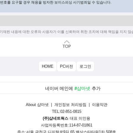
비밀번호를 요구할 경우 채용을 빙자한 보이스피싱 사기범죄일 수 있습니다.
재된 내용에 대한 오류와 사용자가 이를 신뢰하여 취한 조치에 대해 책임을 지지 않습니
HOME
PC버전
로그인
네이버 메인에
#샵마넷
추가
About 샵마넷
|
개인정보 처리방침
|
이용약관
TEL:02-851-0815
(주)샵네트웍스
대표 이인용
사업자등록번호:114-87-01861
주소:서울 금천구 디지털로9길 65 백상스타타워1차 508호