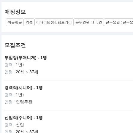
매장정보
아울렛몰
의류
이태리남성컨템포러리
근무인원 : 1~3인
근무요일 : 근무
모집조건
부점장(부매니저) - 1명
경력
1년↑
연령
20세 ~ 37세
경력직(시니어) - 1명
경력
1년↑
연령
연령무관
신입직(주니어) - 1명
경력
신입
연령
20세 ~ 37세