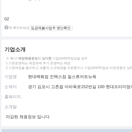
02
꼭 확인하세요
임금체불사업주 명단확인
기업소개
※ 혹시!
매장채용정보
와
상이한
기업(SHOP)정보일 경우
1.기존운영하는 매장외에 추가 운영하는 매장
2.기존매장을 철수하고 새롭게 신규매장을 오픈했으나 기업(SHOP)정보 미변경중인 상
기업명
현대백화점 킨텍스점 질스튜어트뉴욕
소재지
경기 김포시 고촌읍 아라육로152번길 100 현대프리미
홈페이지
소개말
마감된 채용정보 입니다.