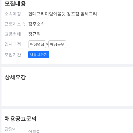
모집내용
소속매장
현대프리미엄아울렛 김포점 알레그리
근로자소속
점주소속
고용형태
정규직
입사과정
>
매장면접
매장근무
모집기간
채용시까지
상세요강
채용공고문의
담당자
연락처