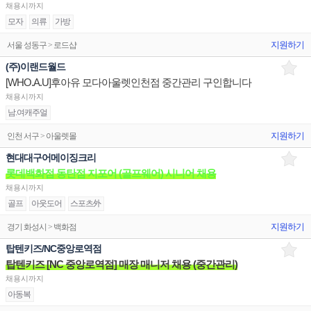
채용시까지
모자
의류
가방
지원하기
서울 성동구 > 로드샵
(주)이랜드월드
[WHO.A.U]후아유 모다아울렛인천점 중간관리 구인합니다
채용시까지
남.여캐주얼
지원하기
인천 서구 > 아울렛몰
현대대구어메이징크리
롯데백화점 동탄점 지포어 (골프웨어) 시니어 채용
채용시까지
골프
아웃도어
스포츠外
지원하기
경기 화성시 > 백화점
탑텐키즈/NC중앙로역점
탑텐키즈 [NC 중앙로역점] 매장 매니저 채용 (중간관리)
채용시까지
아동복