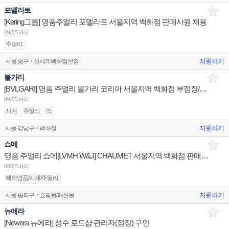
포멜라토
[Kering그룹] 명품주얼리 포멜라토 서울지역 백화점 판매사원 채용
09/05까지
주얼리
지원하기
서울 중구 > 신세계백화점본점
불가리
[BVLGARI] 명품 주얼리 불가리 코리아 서울지역 백화점 부점장/판매사원/어드민 채용
09/05까지
시계
쥬얼리
백
지원하기
서울 강남구 > 백화점
쇼메
명품 주얼리 쇼메[LVMH W&J] CHAUMET 서울지역 백화점 판매사원 채용
09/05까지
해외명품/시계/주얼리
지원하기
서울 송파구 > 쇼핑몰/패션몰
뉴에라
[Newera 뉴에라] 성수 로드샵 관리자(점장) 구인