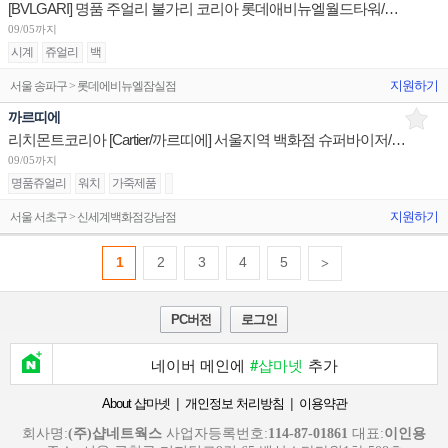
[BVLGARI] 명품 주얼리 불가리 코리아 롯데애비뉴엘월드타워/현대판교/신세계센텀 부점장 채용
09/05까지
시계
쥬얼리
백
지원하기
서울 송파구 > 롯데에비뉴엘잠실점
까르띠에
리치몬트코리아 [Cartier/까르띠에] 서울지역 백화점 슈퍼바이저/판매사원/어드민 채용
09/05까지
명품쥬얼리
워치
가죽제품
지원하기
서울 서초구 > 신세계백화점강남점
1
2
3
4
5
>
PC버전
로그인
네이버 메인에
#샵마넷
추가
|
|
About 샵마넷
개인정보 처리방침
이용약관
회사명:
(주)샵네트웍스
사업자등록번호:
114-87-01861
대표:
이인용