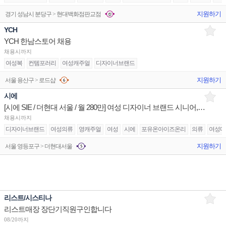
지원하기
경기 성남시 분당구 > 현대백화점판교점
YCH
YCH 한남스토어 채용
채용시까지
여성복
컨템포러리
여성캐주얼
디자이너브랜드
지원하기
서울 용산구 > 로드샵
시에
[시에 SIE / 더현대 서울 / 월 280만] 여성 디자이너 브랜드 시니어,주니어 구인
채용시까지
디자이너브랜드
여성의류
영캐주얼
여성
시에
포유온아이즈온리
의류
여성디
지원하기
서울 영등포구 > 더현대서울
리스트/시스티나
리스트매장 장단기직원구인합니다
08/20까지