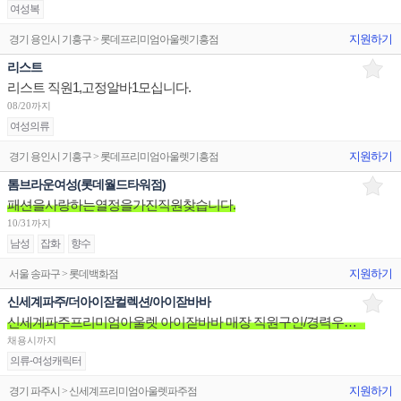
여성복
지원하기
경기 용인시 기흥구 > 롯데프리미엄아울렛기흥점
리스트
리스트 직원1,고정알바1모십니다.
08/20까지
여성의류
지원하기
경기 용인시 기흥구 > 롯데프리미엄아울렛기흥점
톰브라운여성(롯데월드타워점)
패션을사랑하는열정을가진직원찾습니다.
10/31까지
남성
잡화
향수
지원하기
서울 송파구 > 롯데백화점
신세계파주/더아이잗컬렉션/아이잗바바
신세계파주프리미엄아울렛 아이잗바바 매장 직원구인/경력우대/분위기좋은매장/장기근무환영
채용시까지
의류-여성캐릭터
지원하기
경기 파주시 > 신세계프리미엄아울렛파주점