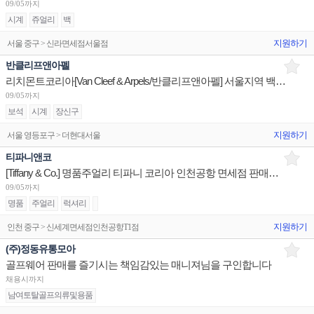
09/05까지
시계
쥬얼리
백
지원하기
서울 중구 > 신라면세점서울점
반클리프앤아펠
리치몬트코리아[Van Cleef & Arpels/반클리프앤아펠] 서울지역 백화점 세일즈 어시스던트 채용
09/05까지
보석
시계
장신구
지원하기
서울 영등포구 > 더현대서울
티파니앤코
[Tiffany & Co.] 명품주얼리 티파니 코리아 인천공항 면세점 판매사원 채용
09/05까지
명품
주얼리
럭셔리
지원하기
인천 중구 > 신세계면세점인천공항T1점
(주)정동유통모아
골프웨어 판매를 즐기시는 책임감있는 매니져님을 구인합니다
채용시까지
남여토탈골프의류및용품