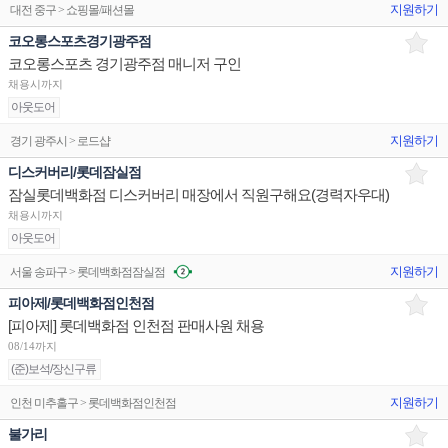
지원하기
대전 중구 > 쇼핑몰/패션몰
코오롱스포츠경기광주점
코오롱스포츠 경기광주점 매니저 구인
채용시까지
아웃도어
지원하기
경기 광주시 > 로드샵
디스커버리/롯데잠실점
잠실롯데백화점 디스커버리 매장에서 직원구해요(경력자우대)
채용시까지
아웃도어
지원하기
서울 송파구 > 롯데백화점잠실점
피아제/롯데백화점인천점
[피아제] 롯데백화점 인천점 판매사원 채용
08/14까지
(준)보석/장신구류
지원하기
인천 미추홀구 > 롯데백화점인천점
불가리