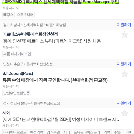
[ XEXYMIX ] 젝시믹스 신세계백화점 하남점 Store Manager 구인
채용시까지
레깅스
스포츠웨어
지원하기
경기 하남시 > 신세계백화점스타필드하남점
에르메스뷰티/롯데백화점인천점
[롯데 인천점] 에르메스 뷰티 (퍼퓸/베이크럽) 사원 채용
채용시까지
퍼퓸 바디 메이크업
지원하기
인천 미추홀구 > 롯데백화점인천점
S.T.Dupont(Paris)
듀퐁 수입 매장에서 직원 구인합니다. (현대백화점 판교점)
채용시까지
남성수입토탈명품
지원하기
경기 성남시 분당구 > 현대백화점판교점
시에
[시에 SIE / 판교 현대백화점 / 월 280만] 여성 디자이너 브랜드 시니어,주니어 구인
채용시까지
디자이너브랜드
여성의류
영캐주얼
시에
포유온아이즈온리
의류
주얼리
30