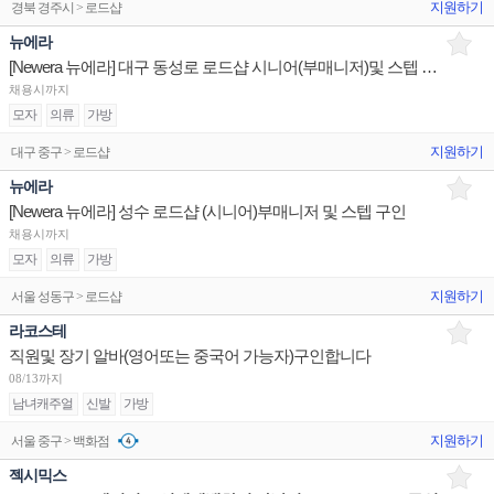
지원하기
경북 경주시 > 로드샵
뉴에라
[Newera 뉴에라] 대구 동성로 로드샵 시니어(부매니저)및 스텝 구인
채용시까지
모자
의류
가방
지원하기
대구 중구 > 로드샵
뉴에라
[Newera 뉴에라] 성수 로드샵 (시니어)부매니저 및 스텝 구인
채용시까지
모자
의류
가방
지원하기
서울 성동구 > 로드샵
라코스테
직원및 장기 알바(영어또는 중국어 가능자)구인합니다
08/13까지
남녀캐주얼
신발
가방
지원하기
서울 중구 > 백화점
젝시믹스