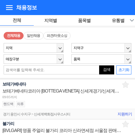
채용정보
전체
지역별
품목별
유통별
전체채용
일반채용
파견/아웃소싱
지역
지역구
매장구분
품목
검색
초기화
보테가베네타
보테가베네타코리아 [BOTTEGA VENETA] 신세계경기/신세계대전 판매사원 채용
09/05까지
핸드백
의류
지원하기
경기 용인시 수지구 > 신세계백화점사우스시티
불가리
[BVLGARI] 명품 주얼리 불가리 코리아 신라면세점 서울점 판매사원 채용