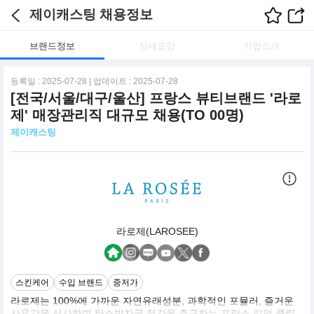
제이캐스팅 채용정보
브랜드정보
상세요강
기업소개
등록일 : 2025-07-28 | 업데이트 : 2025-07-28
[전국/서울/대구/울산] 프랑스 뷰티브랜드 '라로
제' 매장관리직 대규모 채용(TO 00명)
제이캐스팅
라로제(LAROSEE)
스킨케어
수입 브랜드
중저가
라로제는 100%에 가까운 자연유래성분, 과학적인 포뮬러, 즐거운
사용감을 선사하며 탄소발자국 절감을 추구하는 프랑스 리얼 클린