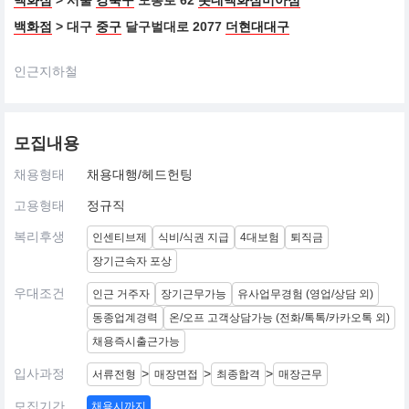
백화점
> 서울
강북구
도봉로 62
롯데백화점미아점
백화점
> 대구
중구
달구벌대로 2077
더현대대구
인근지하철
모집내용
채용형태
채용대행/헤드헌팅
고용형태
정규직
복리후생
인센티브제
식비/식권 지급
4대보험
퇴직금
장기근속자 포상
우대조건
인근 거주자
장기근무가능
유사업무경험 (영업/상담 외)
동종업계경력
온/오프 고객상담가능 (전화/톡톡/카카오톡 외)
채용즉시출근가능
입사과정
>
>
>
서류전형
매장면접
최종합격
매장근무
모집기간
채용시까지