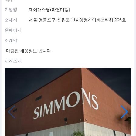
상태
기업명
제이캐스팅(파견대행)
소재지
서울 영등포구 선유로 114 양평자이비즈타워 206호
홈페이지
소개말
마감된 채용정보 입니다.
사진소개