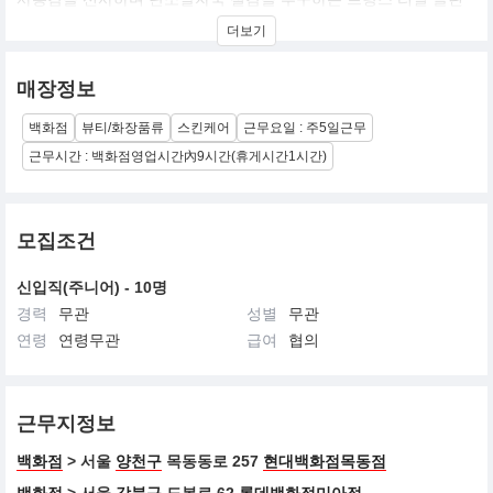
뷰티 브랜드입니다.
더보기
매장정보
백화점
뷰티/화장품류
스킨케어
근무요일 : 주5일근무
근무시간 : 백화점영업시간內9시간(휴게시간1시간)
모집조건
신입직(주니어) - 10명
경력
무관
성별
무관
연령
연령무관
급여
협의
근무지정보
백화점
> 서울
양천구
목동동로 257
현대백화점목동점