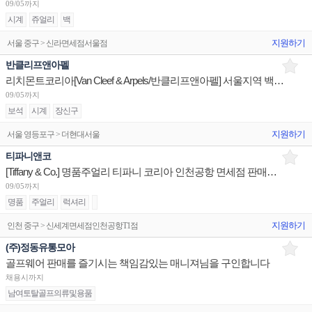
09/05까지
시계
쥬얼리
백
지원하기
서울 중구 > 신라면세점서울점
반클리프앤아펠
리치몬트코리아[Van Cleef & Arpels/반클리프앤아펠] 서울지역 백화점 세일즈 어시스던트 채용
09/05까지
보석
시계
장신구
지원하기
서울 영등포구 > 더현대서울
티파니앤코
[Tiffany & Co.] 명품주얼리 티파니 코리아 인천공항 면세점 판매사원 채용
09/05까지
명품
주얼리
럭셔리
지원하기
인천 중구 > 신세계면세점인천공항T1점
(주)정동유통모아
골프웨어 판매를 즐기시는 책임감있는 매니져님을 구인합니다
채용시까지
남여토탈골프의류및용품