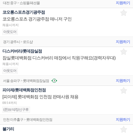
지원하기
대전 중구 > 쇼핑몰/패션몰
코오롱스포츠경기광주점
코오롱스포츠 경기광주점 매니저 구인
채용시까지
아웃도어
지원하기
경기 광주시 > 로드샵
디스커버리/롯데잠실점
잠실롯데백화점 디스커버리 매장에서 직원구해요(경력자우대)
채용시까지
아웃도어
지원하기
서울 송파구 > 롯데백화점잠실점
피아제/롯데백화점인천점
[피아제] 롯데백화점 인천점 판매사원 채용
08/14까지
(준)보석/장신구류
지원하기
인천 미추홀구 > 롯데백화점인천점
불가리