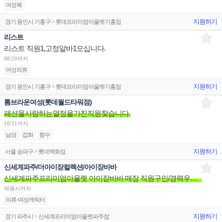
여성복
지원하기
경기 용인시 기흥구 > 롯데프리미엄아울렛기흥점
리스트
리스트 직원1,고정알바1모십니다.
08/20까지
여성의류
지원하기
경기 용인시 기흥구 > 롯데프리미엄아울렛기흥점
톰브라운여성(롯데월드타워점)
패션을사랑하는열정을가진직원찾습니다.
10/31까지
남성
잡화
향수
지원하기
서울 송파구 > 롯데백화점
신세계파주/더아이잗컬렉션/아이잗바바
신세계파주프리미엄아울렛 아이잗바바 매장 직원구인/경력우대/분위기좋은매장/장기근무환영
채용시까지
의류-여성캐릭터
지원하기
경기 파주시 > 신세계프리미엄아울렛파주점