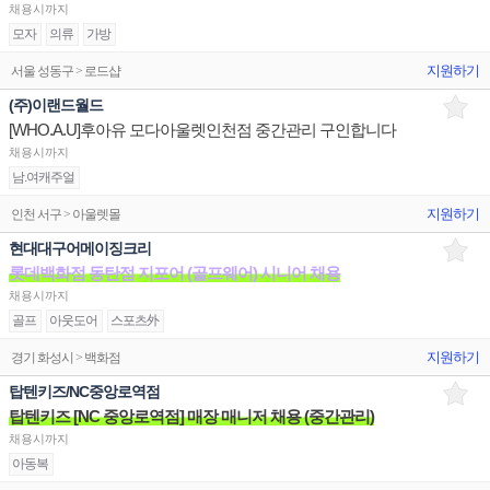
채용시까지
모자
의류
가방
지원하기
서울 성동구 > 로드샵
(주)이랜드월드
[WHO.A.U]후아유 모다아울렛인천점 중간관리 구인합니다
채용시까지
남.여캐주얼
지원하기
인천 서구 > 아울렛몰
현대대구어메이징크리
롯데백화점 동탄점 지포어 (골프웨어) 시니어 채용
채용시까지
골프
아웃도어
스포츠外
지원하기
경기 화성시 > 백화점
탑텐키즈/NC중앙로역점
탑텐키즈 [NC 중앙로역점] 매장 매니저 채용 (중간관리)
채용시까지
아동복