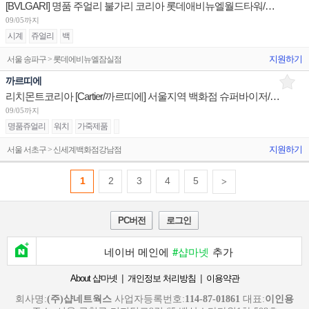
[BVLGARI] 명품 주얼리 불가리 코리아 롯데애비뉴엘월드타워/현대판교/신세계센텀 부점장 채용
09/05까지
시계
쥬얼리
백
지원하기
서울 송파구 > 롯데에비뉴엘잠실점
까르띠에
리치몬트코리아 [Cartier/까르띠에] 서울지역 백화점 슈퍼바이저/판매사원/어드민 채용
09/05까지
명품쥬얼리
워치
가죽제품
지원하기
서울 서초구 > 신세계백화점강남점
1
2
3
4
5
>
PC버전
로그인
네이버 메인에
#샵마넷
추가
|
|
About 샵마넷
개인정보 처리방침
이용약관
회사명:
(주)샵네트웍스
사업자등록번호:
114-87-01861
대표:
이인용