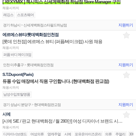
[ XEXYMIX ] 젝시믹스 신세계백화점 하남점 Store Manager 구인
채용시까지
레깅스
스포츠웨어
지원하기
경기 하남시 > 신세계백화점스타필드하남점
에르메스뷰티/롯데백화점인천점
[롯데 인천점] 에르메스 뷰티 (퍼퓸/베이크럽) 사원 채용
채용시까지
퍼퓸 바디 메이크업
지원하기
인천 미추홀구 > 롯데백화점인천점
S.T.Dupont(Paris)
듀퐁 수입 매장에서 직원 구인합니다. (현대백화점 판교점)
채용시까지
남성수입토탈명품
지원하기
경기 성남시 분당구 > 현대백화점판교점
시에
[시에 SIE / 판교 현대백화점 / 월 280만] 여성 디자이너 브랜드 시니어,주니어 구인
채용시까지
디자이너브랜드
여성의류
영캐주얼
시에
포유온아이즈온리
의류
주얼리
30