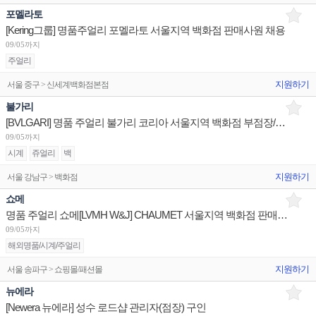
포멜라토
[Kering그룹] 명품주얼리 포멜라토 서울지역 백화점 판매사원 채용
09/05까지
주얼리
지원하기
서울 중구 > 신세계백화점본점
불가리
[BVLGARI] 명품 주얼리 불가리 코리아 서울지역 백화점 부점장/판매사원/어드민 채용
09/05까지
시계
쥬얼리
백
지원하기
서울 강남구 > 백화점
쇼메
명품 주얼리 쇼메[LVMH W&J] CHAUMET 서울지역 백화점 판매사원 채용
09/05까지
해외명품/시계/주얼리
지원하기
서울 송파구 > 쇼핑몰/패션몰
뉴에라
[Newera 뉴에라] 성수 로드샵 관리자(점장) 구인