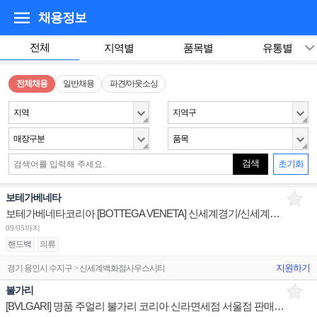
채용정보
전체
지역별
품목별
유통별
전체채용
일반채용
파견/아웃소싱
지역
지역구
매장구분
품목
검색
초기화
보테가베네타
보테가베네타코리아 [BOTTEGA VENETA] 신세계경기/신세계대전 판매사원 채용
09/05까지
핸드백
의류
지원하기
경기 용인시 수지구 > 신세계백화점사우스시티
불가리
[BVLGARI] 명품 주얼리 불가리 코리아 신라면세점 서울점 판매사원 채용