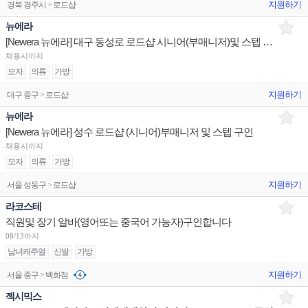
지원하기
경북 경주시 > 로드샵
뉴에라
[Newera 뉴에라] 대구 동성로 로드샵 시니어(부매니저)및 스텝 구인
채용시까지
모자
의류
가방
지원하기
대구 중구 > 로드샵
뉴에라
[Newera 뉴에라] 성수 로드샵 (시니어)부매니저 및 스텝 구인
채용시까지
모자
의류
가방
지원하기
서울 성동구 > 로드샵
라코스테
직원및 장기 알바(영어또는 중국어 가능자)구인합니다
08/13까지
남녀캐주얼
신발
가방
지원하기
서울 중구 > 백화점
젝시믹스