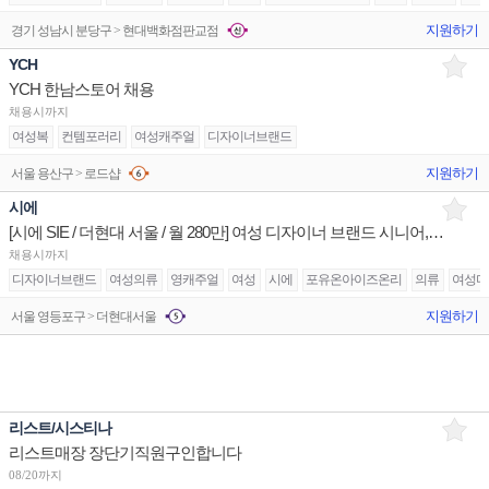
지원하기
경기 성남시 분당구 > 현대백화점판교점
YCH
YCH 한남스토어 채용
채용시까지
여성복
컨템포러리
여성캐주얼
디자이너브랜드
지원하기
서울 용산구 > 로드샵
시에
[시에 SIE / 더현대 서울 / 월 280만] 여성 디자이너 브랜드 시니어,주니어 구인
채용시까지
디자이너브랜드
여성의류
영캐주얼
여성
시에
포유온아이즈온리
의류
여성디
지원하기
서울 영등포구 > 더현대서울
리스트/시스티나
리스트매장 장단기직원구인합니다
08/20까지