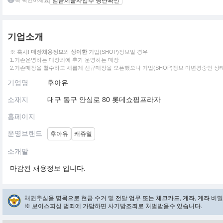
꼭 확인하세요
임금체불사업주 명단확인
기업소개
※ 혹시!
매장채용정보
와
상이한
기업(SHOP)정보일 경우
1.기존운영하는 매장외에 추가 운영하는 매장
2.기존매장을 철수하고 새롭게 신규매장을 오픈했으나 기업(SHOP)정보 미변경중인 상
기업명
후아유
소재지
대구 동구 안심로 80 롯데쇼핑프라자
홈페이지
운영브랜드
후아유
캐쥬얼
소개말
마감된 채용정보 입니다.
채권추심을 명목으로 현금 수거 및 전달 업무 또는 체크카드, 계좌, 계좌 
※ 보이스피싱 범죄에 가담하면 사기방조죄로 처벌받을수 있습니다.