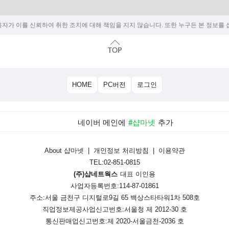
자가 이를 신뢰하여 취한 조치에 대해 책임을 지지 않습니다. 또한 누구든 본 정보를 샵
HOME
PC버전
로그인
네이버 메인에
#샵마넷
추가
About 샵마넷
|
개인정보 처리방침
|
이용약관
TEL:02-851-0815
(주)샵네트웍스
대표 이인용
사업자등록번호:114-87-01861
주소:서울 금천구 디지털로9길 65 백상스타타워1차 508호
직업정보제공사업신고번호:
서울청 제 2012-30 호
통신판매업신고번호:
제 2020-서울금천-2036 호