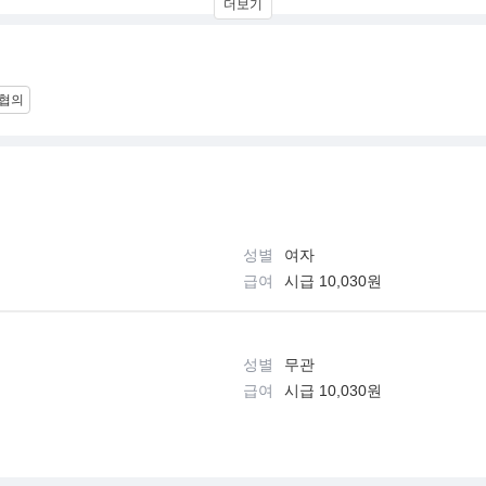
더보기
간협의
성별
여자
급여
시급 10,030원
성별
무관
급여
시급 10,030원