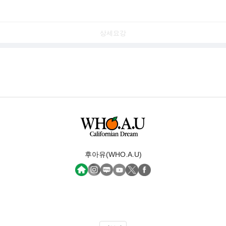
상세요강
후아유(WHO.A.U)