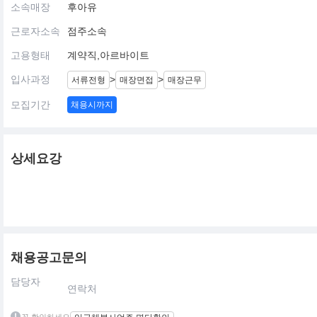
소속매장
후아유
근로자소속
점주소속
고용형태
계약직,아르바이트
입사과정
>
>
서류전형
매장면접
매장근무
모집기간
채용시까지
상세요강
채용공고문의
담당자
연락처