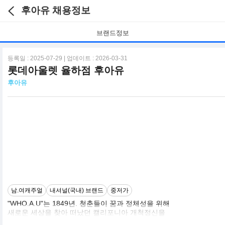
후아유 채용정보
브랜드정보
등록일 : 2025-07-29 | 업데이트 : 2026-03-31
롯데아울렛 율하점 후아유
후아유
남.여캐주얼
내셔널(국내) 브랜드
중저가
"WHO.A.U"는 1849년. 청춘들이 꿈과 정체성을 위해
새로운 세상을 찾아 떠났던 캘리포니아 개척정신을
기반으로 하고 있습니다.