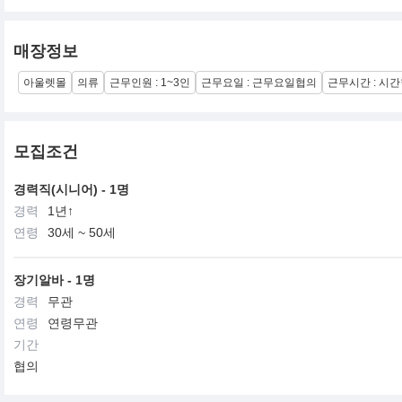
후아유는 그들의 일상을
"CAMPUS, OUTDOOR, FARM, BEACH SPORTS“ 으로
매장정보
제안하고 있으며, 우리의 컬렉션은 그들의
CALIFORNIA DREAMER LIFESTYLE 을 위해 디자인 됩니다.
아울렛몰
의류
근무인원 : 1~3인
근무요일 : 근무요일협의
근무시간 : 시
우리는 CALIFORNIA LIFESTYLE을 담은
높은 품질과 세련되고 정교한 스타일을 추구합니다.
모집조건
경력직(시니어) - 1명
경력
1년↑
연령
30세 ~ 50세
장기알바 - 1명
경력
무관
연령
연령무관
기간
협의