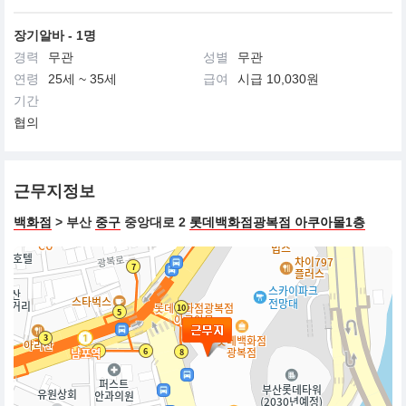
장기알바 - 1명
경력
무관
성별
무관
연령
25세 ~ 35세
급여
시급 10,030원
기간
협의
근무지정보
백화점
> 부산
중구
중앙대로 2
롯데백화점광복점 아쿠아몰1층