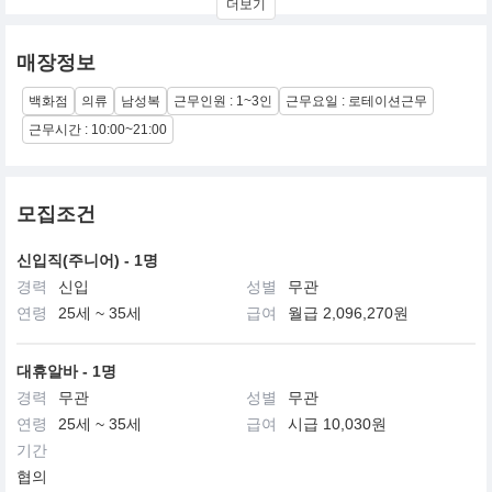
더보기
디자인, 오래도록 함께할 수 있는 아이템들로 누구나 쉽게 입을 수
있는 브랜드입니다.
매장정보
백화점
의류
남성복
근무인원 : 1~3인
근무요일 : 로테이션근무
근무시간 : 10:00~21:00
모집조건
신입직(주니어) - 1명
경력
신입
성별
무관
연령
25세 ~ 35세
급여
월급 2,096,270원
대휴알바 - 1명
경력
무관
성별
무관
연령
25세 ~ 35세
급여
시급 10,030원
기간
협의