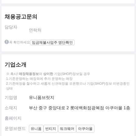
채용공고문의
담당자
연락처
꼭 확인하세요
임금체불사업주 명단확인
기업소개
※ 혹시!
매장채용정보
와
상이한
기업(SHOP)정보일 경우
1.기존운영하는 매장외에 추가 운영하는 매장
2.기존매장을 철수하고 새롭게 신규매장을 오픈했으나 기업(SHOP)정보 미변경중인
상태
기업명
유니폼브릿지
소재지
부산 중구 중앙대로 2 롯데백화점광복점 아쿠아몰 1층
홈페이지
운영브랜드
유니폼
빈티지
워크웨어
아쿠아몰