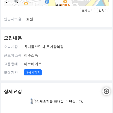
50m
크게보기
길찾기
인근지하철
1호선
모집내용
소속매장
유니폼브릿지 롯데광복점
근로자소속
점주소속
고용형태
아르바이트
모집기간
채용시까지
상세요강
상세요강을 확대할 수 있습니다.