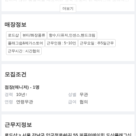
비전을 담은 향수입니다. FT HTSI는 LYN이 "병 속에 세상을 담았
더보기
다"고 평했습니다. 삶에 공명하는 아름다운 향기를 만들기 위해 끊
임없이 노력하며 세련되고 자신만의 스타일이 담긴 Perfumer H는
독특한 후각적 풍경을 통해 고객에게 영감을 주는 동시에 럭셔리 브
매장정보
랜드에 대한 개념을 재정의 하기 위해 노력합니다.
런던에 3개의 독립매장, 리버티에 위치한 매장, 파리에 위치한 매장,
로드샵
뷰티/화장품류
향수,디퓨저,인센스,핸드크림
르 봉 마르세에 위치한 매장, 그리고 대만과 홍콩에 매장을 운영하고
있으며, 전 세계 각지에 100개의 도매 거래처를 보유하고 있습니다.
플래그쉽&메가스토어
근무인원 : 5~10인
근무요일 : 주5일근무
근무시간 : 시간협의
모집조건
점장(매니저) - 1명
경력
10년↑
성별
무관
연령
연령무관
급여
협의
근무지정보
로드샵
> 서울
강남구
압구정로46길 55 퍼퓨머에이치 도산플래그십