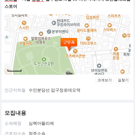
스토어
50m
크게보기
길찾기
인근지하철
수인분당선 압구정로데오역
모집내용
소속매장
심팩아뜰리에
근로자소속
점주소속