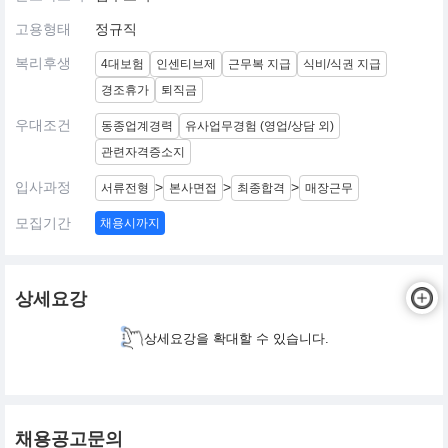
고용형태
정규직
복리후생
4대보험
인센티브제
근무복 지급
식비/식권 지급
경조휴가
퇴직금
우대조건
동종업계경력
유사업무경험 (영업/상담 외)
관련자격증소지
입사과정
>
>
>
서류전형
본사면접
최종합격
매장근무
모집기간
채용시까지
상세요강
상세요강을 확대할 수 있습니다.
채용공고문의