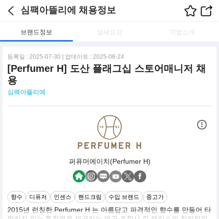
심팩아뜰리에 채용정보
브랜드정보
상세요강
기업소개
등록일 : 2025-07-30 | 업데이트 : 2025-08-24
[Perfumer H] 도산 플래그십 스토어매니저 채
용
심팩아뜰리에
퍼퓨머에이치(Perfumer H)
향수
디퓨저
인센스
핸드크림
수입 브랜드
중고가
2015년 런칭한 Perfumer H 는 아름답고 파격적인 향수를 만들어 타
협하지 않는 통찰력을 제공하는 영국 조향사 린 해리스의 창의적인