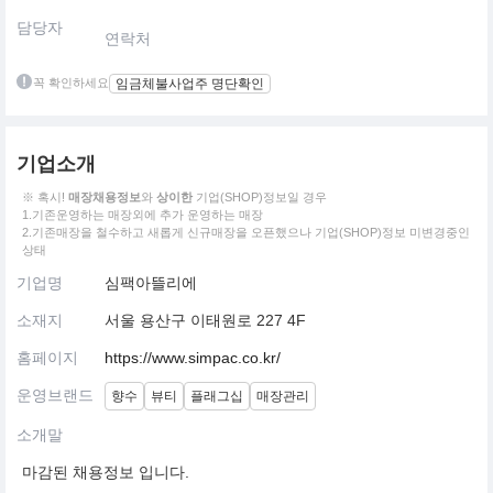
담당자
연락처
꼭 확인하세요
임금체불사업주 명단확인
기업소개
※ 혹시!
매장채용정보
와
상이한
기업(SHOP)정보일 경우
1.기존운영하는 매장외에 추가 운영하는 매장
2.기존매장을 철수하고 새롭게 신규매장을 오픈했으나 기업(SHOP)정보 미변경중인
상태
기업명
심팩아뜰리에
소재지
서울 용산구 이태원로 227 4F
홈페이지
https://www.simpac.co.kr/
운영브랜드
향수
뷰티
플래그십
매장관리
소개말
마감된 채용정보 입니다.