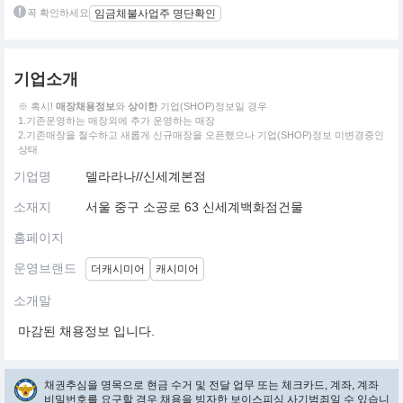
꼭 확인하세요
임금체불사업주 명단확인
기업소개
※ 혹시!
매장채용정보
와
상이한
기업(SHOP)정보일 경우
1.기존운영하는 매장외에 추가 운영하는 매장
2.기존매장을 철수하고 새롭게 신규매장을 오픈했으나 기업(SHOP)정보 미변경중인
상태
기업명
델라라나//신세계본점
소재지
서울 중구 소공로 63 신세계백화점건물
홈페이지
운영브랜드
더캐시미어
캐시미어
소개말
마감된 채용정보 입니다.
채권추심을 명목으로 현금 수거 및 전달 업무 또는 체크카드, 계좌, 계좌
비밀번호를 요구할 경우 채용을 빙자한 보이스피싱 사기범죄일 수 있습니