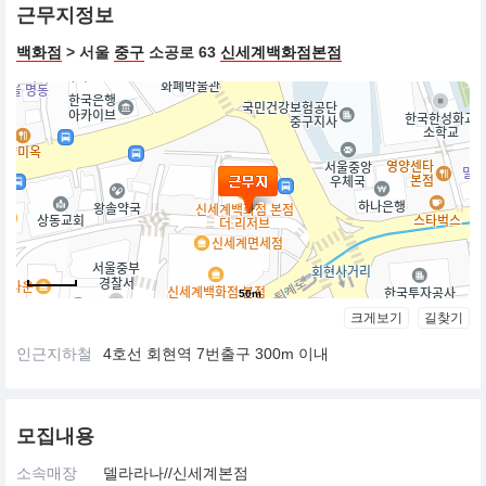
근무지정보
백화점
> 서울
중구
소공로 63
신세계백화점본점
50m
크게보기
길찾기
인근지하철
4호선 회현역 7번출구 300m 이내
모집내용
소속매장
델라라나//신세계본점