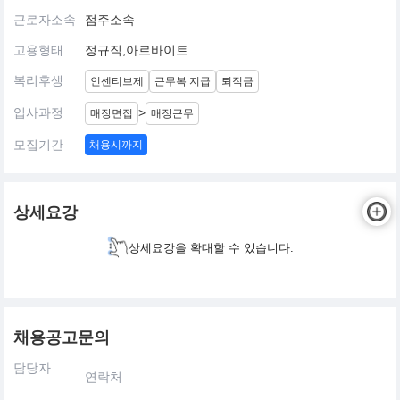
근로자소속
점주소속
고용형태
정규직,아르바이트
복리후생
인센티브제
근무복 지급
퇴직금
입사과정
>
매장면접
매장근무
모집기간
채용시까지
상세요강
상세요강을 확대할 수 있습니다.
채용공고문의
담당자
연락처