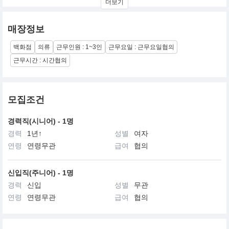
더보기
세련된 감성으로 표현하는 프리미엄 모던 클래식 브랜드
신세계가 런칭한 이태리 감성 클래식한 캐시미어 브랜드
매장정보
고컬리티 수입소재를 바탕으로 럭셔리함과 합리적인 가격대 지향
백화점
의류
근무인원 : 1~3인
근무요일 : 근무요일협의
근무시간 : 시간협의
모집조건
경력직(시니어) - 1명
경력
1년↑
성별
여자
연령
연령무관
급여
협의
신입직(주니어) - 1명
경력
신입
성별
무관
연령
연령무관
급여
협의