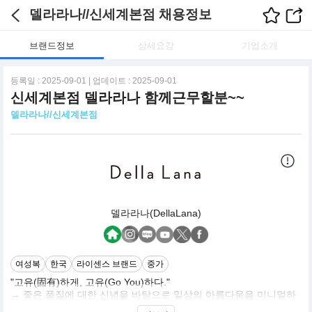
델라라나//신세계본점 채용정보
브랜드정보
상세요강
기업소개
등록일 : 2025-09-01 | 업데이트 : 2025-09-01
신세계본점 델라라나 함께근무할분~~
델라라나//신세계본점
델라라나(DellaLana)
여성복
한국
라이센스 브랜드
중가
"고유(固有)하게, 고유(Go You)하다."
→ 좋은 품질에 대한 신념을 바탕으로 일상의 아름다움을 미니멀하
고