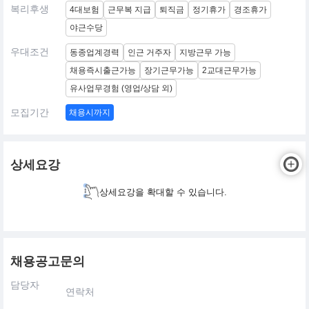
복리후생
4대보험
근무복 지급
퇴직금
정기휴가
경조휴가
야근수당
우대조건
동종업계경력
인근 거주자
지방근무 가능
채용즉시출근가능
장기근무가능
2교대근무가능
유사업무경험 (영업/상담 외)
모집기간
채용시까지
상세요강
상세요강을 확대할 수 있습니다.
채용공고문의
담당자
연락처