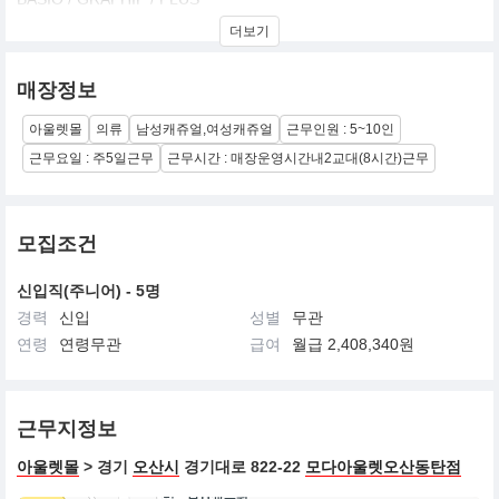
베이직한 디자인과 다양한 컬러감으로 이루어진 베이직 라인
더보기
유니크한 감성의 그래픽 티셔츠 라인
미니멀한 감성으로 풀어낸 플러스 라인
TAGGET
매장정보
NON-AGE CASUAL
아울렛몰
의류
남성캐쥬얼,여성캐쥬얼
근무인원 : 5~10인
근무요일 : 주5일근무
근무시간 : 매장운영시간내2교대(8시간)근무
모집조건
신입직(주니어) - 5명
경력
신입
성별
무관
연령
연령무관
급여
월급 2,408,340원
근무지정보
아울렛몰
> 경기
오산시
경기대로 822-22
모다아울렛오산동탄점