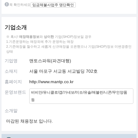
꼭 확인하세요
임금체불사업주 명단확인
기업소개
※ 혹시!
매장채용정보
와
상이한
기업(SHOP)정보일 경우
1.기존운영하는 매장외에 추가 운영하는 매장
2.기존매장을 철수하고 새롭게 신규매장을 오픈했으나 기업(SHOP)정보 미변경중인
상태
기업명
맨토스파워(파견대행)
소재지
서울 마포구 서교동 서교빌딩 702호
홈페이지
http://www.mantp.co.kr
운영브랜드
비비안/유니클로/갭/가네보/미쏘/유솔/에블린/니콘/무인양품
등
소개말
마감된 채용정보 입니다.