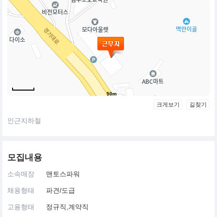
50m
크게보기
길찾기
인근지하철
모집내용
소속매장
맨토스파워
채용형태
파견/도급
고용형태
정규직,계약직