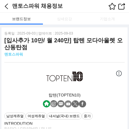
맨토스파워 채용정보
브랜드정보
상세요강
기업소개
등록일 : 2025-09-03 | 업데이트 : 2025-09-03
[입사추가 10만/ 월 240만] 탑텐 모다아울렛 오
산동탄점
맨토스파워
탑텐(TOPTEN10)
남성캐쥬얼
여성캐쥬얼
내셔널(국내) 브랜드
중가
INTRODUTION
BASIO / GRAPHIP / PLUS