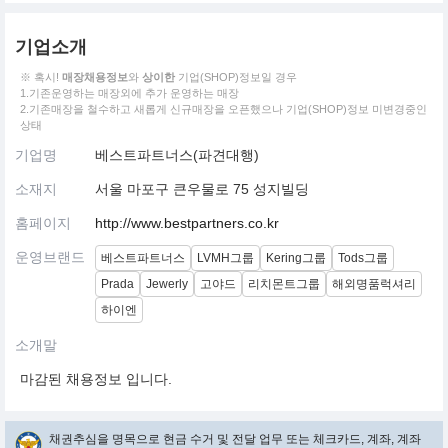
기업소개
※ 혹시!
매장채용정보
와
상이한
기업(SHOP)정보일 경우
1.기존운영하는 매장외에 추가 운영하는 매장
2.기존매장을 철수하고 새롭게 신규매장을 오픈했으나 기업(SHOP)정보 미변경중인
상태
기업명
베스트파트너스(파견대행)
소재지
서울 마포구 큰우물로 75 성지빌딩
홈페이지
http://www.bestpartners.co.kr
운영브랜드
베스트파트너스
LVMH그룹
Kering그룹
Tods그룹
Prada
Jewerly
고야드
리치몬트그룹
해외명품럭셔리
하이엔
소개말
마감된 채용정보 입니다.
채권추심을 명목으로 현금 수거 및 전달 업무 또는 체크카드, 계좌, 계좌