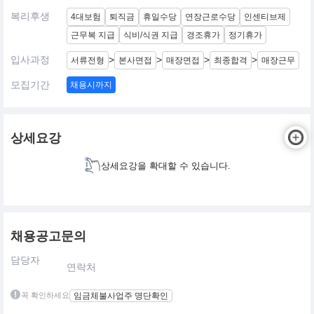
복리후생
4대보험
퇴직금
휴일수당
연장근로수당
인센티브제
근무복 지급
식비/식권 지급
경조휴가
정기휴가
입사과정
>
>
>
>
서류전형
본사면접
매장면접
최종합격
매장근무
모집기간
채용시까지
상세요강
상세요강을 확대할 수 있습니다.
채용공고문의
담당자
연락처
꼭 확인하세요
임금체불사업주 명단확인