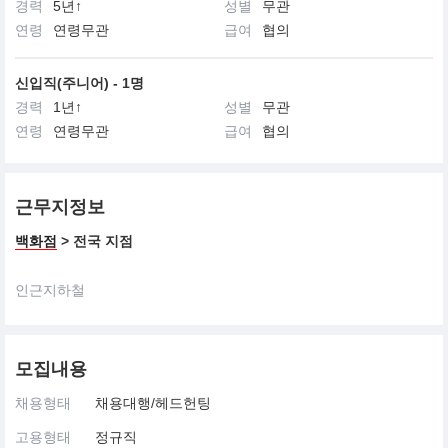
경력
5년↑
성별
무관
연령
연령무관
급여
협의
신입직(주니어) - 1명
경력
1년↑
성별
무관
연령
연령무관
급여
협의
근무지정보
백화점
> 전국 지점
인근지하철
모집내용
채용형태
채용대행/헤드헌팅
고용형태
정규직