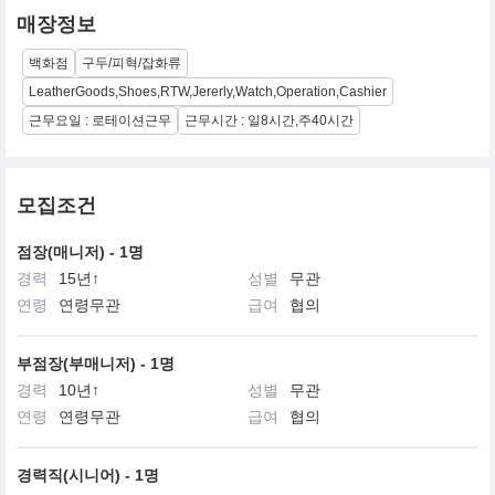
매장정보
백화점
구두/피혁/잡화류
LeatherGoods,Shoes,RTW,Jererly,Watch,Operation,Cashier
근무요일 : 로테이션근무
근무시간 : 일8시간,주40시간
모집조건
점장(매니저) - 1명
경력
15년↑
성별
무관
연령
연령무관
급여
협의
부점장(부매니저) - 1명
경력
10년↑
성별
무관
연령
연령무관
급여
협의
경력직(시니어) - 1명