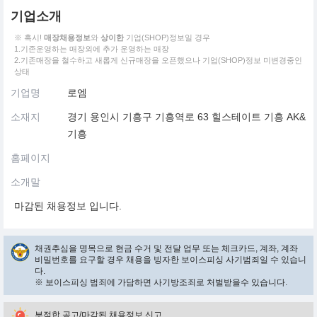
기업소개
※ 혹시!
매장채용정보
와
상이한
기업(SHOP)정보일 경우
1.기존운영하는 매장외에 추가 운영하는 매장
2.기존매장을 철수하고 새롭게 신규매장을 오픈했으나 기업(SHOP)정보 미변경중인
상태
기업명
로엠
소재지
경기 용인시 기흥구 기흥역로 63 힐스테이트 기흥 AK&
기흥
홈페이지
소개말
마감된 채용정보 입니다.
채권추심을 명목으로 현금 수거 및 전달 업무 또는 체크카드, 계좌, 계좌
비밀번호를 요구할 경우 채용을 빙자한 보이스피싱 사기범죄일 수 있습니
다.
※ 보이스피싱 범죄에 가담하면 사기방조죄로 처벌받을수 있습니다.
부적합 공고/마감된 채용정보 신고