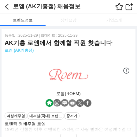
로엠 (AK기흥점) 채용정보
브랜드정보
상세요강
기업소개
등록일 : 2025-11-29 | 업데이트 : 2025-11-29
AK기흥 로엠에서 함께할 직원 찾습니다
로엠 (AK기흥점)
로엠(ROEM)
여성캐주얼
내셔널(국내) 브랜드
중저가
로맨틱 영캐주얼 로엠
1991년 런칭한 이후 로맨틱한 스타일로 사랑 받아온 여성캐주얼 브
랜드