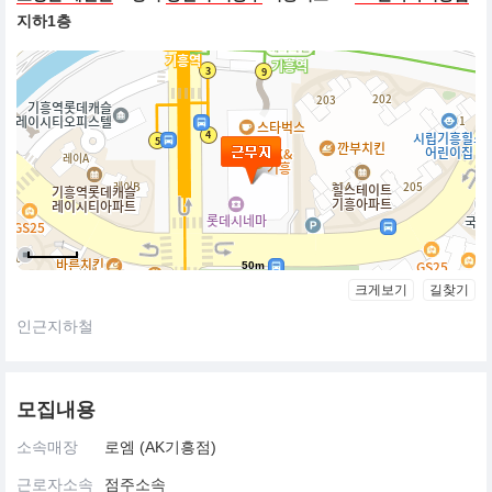
지하1층
50m
크게보기
길찾기
인근지하철
모집내용
소속매장
로엠 (AK기흥점)
근로자소속
점주소속