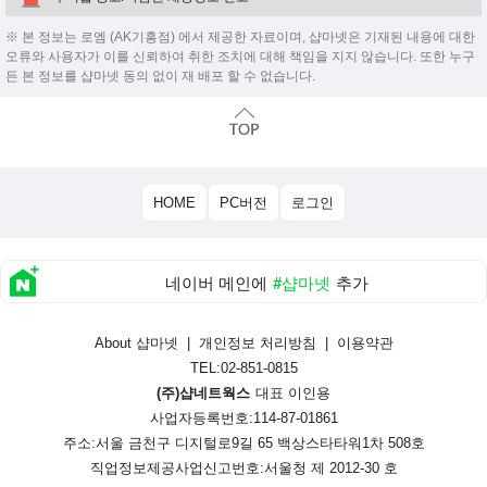
※ 본 정보는 로엠 (AK기흥점) 에서 제공한 자료이며, 샵마넷은 기재된 내용에 대한
오류와 사용자가 이를 신뢰하여 취한 조치에 대해 책임을 지지 않습니다. 또한 누구
든 본 정보를 샵마넷 동의 없이 재 배포 할 수 없습니다.
HOME
PC버전
로그인
네이버 메인에
#샵마넷
추가
About 샵마넷
|
개인정보 처리방침
|
이용약관
TEL:02-851-0815
(주)샵네트웍스
대표 이인용
사업자등록번호:114-87-01861
주소:서울 금천구 디지털로9길 65 백상스타타워1차 508호
직업정보제공사업신고번호:
서울청 제 2012-30 호