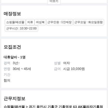
더보기
페미닌한 세미정장 라인과 로맨틱요소를 더한 캐주얼 라인을 전개
하며 패션잡화와 악세사리를 함께 구성해 TPO에 맞는 풀코디를 제
안합니다
매장정보
쇼핑몰/패션몰
의류
여성복
근무인원 : 1인매장
근무요일 : 화요일원함
근무시간 : 10:30~22:00
모집조건
대휴알바 - 1명
경력
3년↑
성별
여자
연령
30세 ~ 45세
급여
시급 10,030원
기간
협의
근무지정보
쇼핑몰/패션몰
> 경기
용인시 기흥구
기흥역로 63
AK플라자기흥점