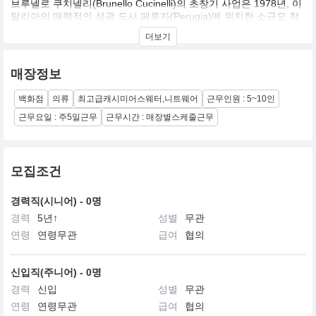
브루넬로 쿠치넬리(Brunello Cucinelli)의 초창기 사업은 1978년, 이
탈리아의 매력적인 성곽 도시 페루자(Perugia)에 위치한 소규모 작
업실에서 이루어졌습니다. 처음으로 5가지 컬러의 캐시미어 제품을
더보기
생산, 성공적인 판매로 이끈 브루넬로는 본격적인 캐시미어 사업을
위해 1985년, 페루자 근처의 아주 작은 마을 솔로메오(Solomeo)에
위치한 14세기 성을 구입, 성을 작업장으로 개조하여 꿈을 실현할
매장정보
수 있는 기회로 삼았습니다. 솔로메오에서 시작된 ‘브루넬로 쿠치넬
리’ 브랜드는 나날이 성장해갔으며, 이것은 곧 최고급 캐시미어 제품
백화점
의류
최고급캐시미어스웨터,니트웨어
근무인원 : 5~10인
을 생산하는 글로벌 브랜드 ‘브루넬로 쿠치넬리’ 를 이루는 발판이
됩니다. 이후 브루넬로는 지속적인 연구와 개발의 결과로 주요 고객
근무요일 : 주5일근무
근무시간 : 매장별스케줄근무
의 니즈를 반영한 다채로운 컬러의 캐시미어 스웨터를 선보이기 시
작했으며, 니트 웨어 산업을 이끌어나가는 독보적인 브랜드로 자리
잡고 있습니다.
모집조건
경력직(시니어) - 0명
경력
5년↑
성별
무관
연령
연령무관
급여
협의
신입직(주니어) - 0명
경력
신입
성별
무관
연령
연령무관
급여
협의