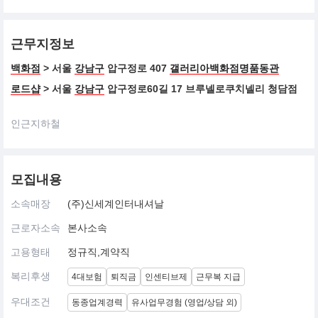
근무지정보
백화점
> 서울
강남구
압구정로 407
갤러리아백화점명품동관
로드샵
> 서울
강남구
압구정로60길 17 브루넬로쿠치넬리 청담점
인근지하철
모집내용
소속매장
(주)신세계인터내셔날
근로자소속
본사소속
고용형태
정규직,계약직
복리후생
4대보험
퇴직금
인센티브제
근무복 지급
우대조건
동종업계경력
유사업무경험 (영업/상담 외)