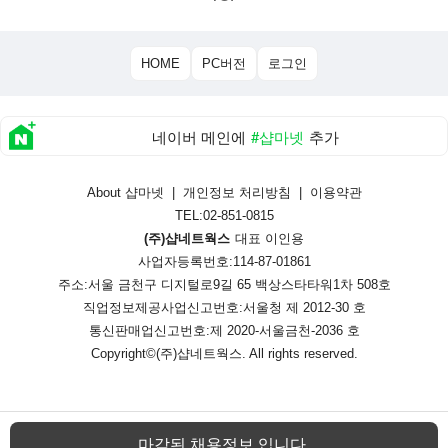
HOME
PC버전
로그인
네이버 메인에
#샵마넷
추가
About 샵마넷
|
개인정보 처리방침
|
이용약관
TEL:02-851-0815
(주)샵네트웍스
대표 이인용
사업자등록번호:114-87-01861
주소:서울 금천구 디지털로9길 65 백상스타타워1차 508호
직업정보제공사업신고번호:
서울청 제 2012-30 호
통신판매업신고번호:
제 2020-서울금천-2036 호
Copyright©
(주)샵네트웍스
. All rights reserved.
마감된 채용정보 입니다.