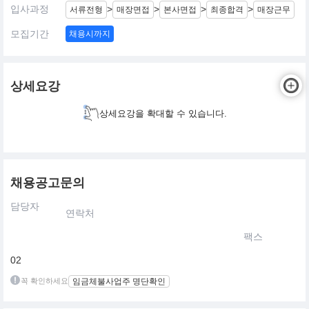
입사과정
>
>
>
>
서류전형
매장면접
본사면접
최종합격
매장근무
모집기간
채용시까지
상세요강
상세요강을 확대할 수 있습니다.
채용공고문의
담당자
연락처
팩스
02
꼭 확인하세요
임금체불사업주 명단확인