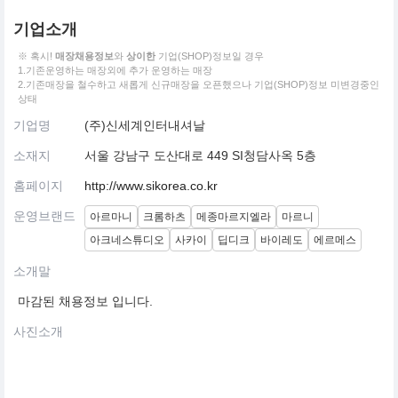
기업소개
※ 혹시!
매장채용정보
와
상이한
기업(SHOP)정보일 경우
1.기존운영하는 매장외에 추가 운영하는 매장
2.기존매장을 철수하고 새롭게 신규매장을 오픈했으나 기업(SHOP)정보 미변경중인
상태
기업명
(주)신세계인터내셔날
소재지
서울 강남구 도산대로 449 SI청담사옥 5층
홈페이지
http://www.sikorea.co.kr
운영브랜드
아르마니
크롬하츠
메종마르지엘라
마르니
아크네스튜디오
사카이
딥디크
바이레도
에르메스
소개말
마감된 채용정보 입니다.
사진소개