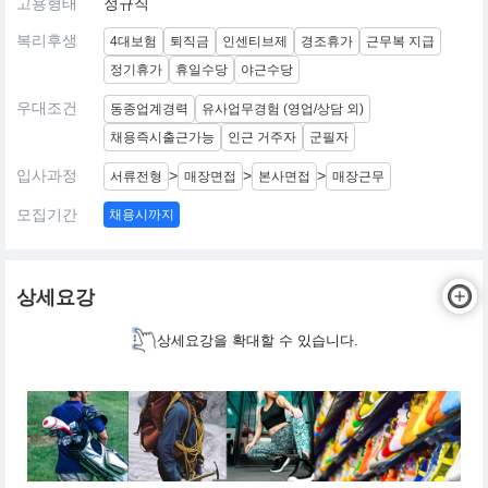
고용형태
정규직
복리후생
4대보험
퇴직금
인센티브제
경조휴가
근무복 지급
정기휴가
휴일수당
야근수당
우대조건
동종업계경력
유사업무경험 (영업/상담 외)
채용즉시출근가능
인근 거주자
군필자
입사과정
>
>
>
서류전형
매장면접
본사면접
매장근무
모집기간
채용시까지
상세요강
상세요강을 확대할 수 있습니다.