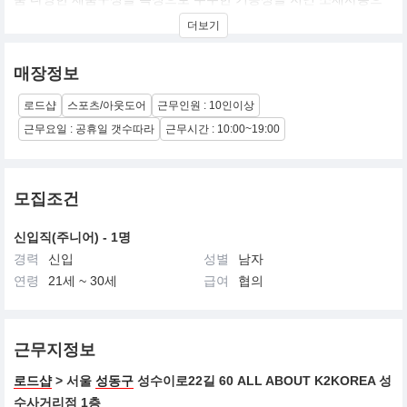
로 케주얼에서 익스트림 제품까지 다양하게 라인업한다.특히 등산
더보기
화로 특화된 브랜드이다
매장정보
로드샵
스포츠/아웃도어
근무인원 : 10인이상
근무요일 : 공휴일 갯수따라
근무시간 : 10:00~19:00
모집조건
신입직(주니어) - 1명
경력
신입
성별
남자
연령
21세 ~ 30세
급여
협의
근무지정보
로드샵
> 서울
성동구
성수이로22길 60 ALL ABOUT K2KOREA 성
수사거리점 1층