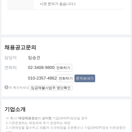
시면 문의가 쉽습니다.)
채용공고문의
담당자
임승건
연락처
02-3408-9800
전화하기
010-2357-4862
전화하기
문자보내기
꼭 확인하세요
임금체불사업주 명단확인
기업소개
※ 혹시!
매장채용정보
와
상이한
기업(SHOP)정보일 경우
1.기존운영하는 매장외에 추가 운영하는 매장
2.기존매장을 철수하고 새롭게 신규매장을 오픈했으나 기업(SHOP)정보 미변경중인