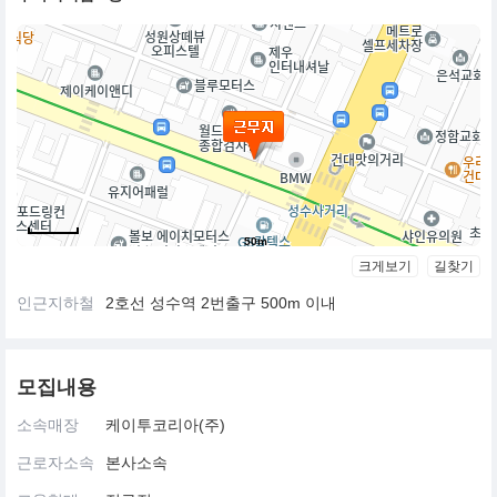
50m
크게보기
길찾기
인근지하철
2호선 성수역 2번출구 500m 이내
모집내용
소속매장
케이투코리아(주)
근로자소속
본사소속