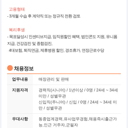
고용형태
- 3개월 수습 후 계약직 또는 정규직 전환 검토
복리후생
- 목표달성시 인센티브지급, 임직원할인 혜택, 법인콘도 지원, 유니폼
지급, 건강검진 및 종합검진,
4대보험, 퇴직연금, 제휴병원 할인, 경조휴가, 연장근로수당
채용정보
업무내용
매장관리 및 판매
지원자격
경력직(시니어) / 1년이상 / 0명 / 24세 ~ 34세
미만 / 성별무관
신입직(주니어) / 신입 / 0명 / 24세 ~ 34세 미
만 / 성별무관
우대사항
동종업계경력,유사업무경험,채용즉시출근가
능,인근 거주자,군필자