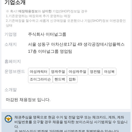
기업소개
※ 혹시!
매장채용정보
와
상이한
기업(SHOP)정보일 경우
1.기존운영하는 매장외에 추가 운영하는 매장
2.기존매장을 철수하고 새롭게 신규매장을 오픈했으나 기업(SHOP)정보 미변경중인
상태
기업명
주식회사 이터널그룹
소재지
서울 성동구 아차산로17길 49 생각공장데시앙플렉스
17층 이터널그룹 영업팀
홈페이지
운영브랜드
여성캐릭터
영캐주얼
여성캐주얼
영컨템
여성복
조이그라이슨
핸드백
잡화
소개말
마감된 채용정보 입니다.
채권추심을 명목으로 현금 수거 및 전달 업무 또는 체크카드, 계좌, 계좌
비밀번호를 요구할 경우 채용을 빙자한 보이스피싱 사기범죄일 수 있습니
다.
※ 보이스피싱 범죄에 가담하면 사기방조죄로 처벌받을수 있습니다.