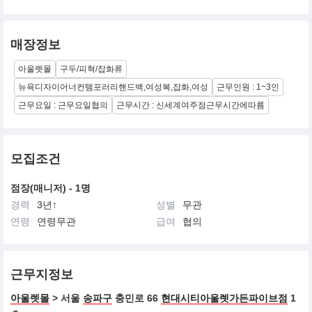
매장정보
아울렛몰
구두/피혁/잡화류
뉴욕디자이어너컨템포러리핸드백,여성복,잡화,여성
근무인원 : 1~3인
근무요일 : 근무요일협의
근무시간 : 신세계여주점근무시간에따름
모집조건
점장(매니저) - 1명
경력
3년↑
성별
무관
연령
연령무관
급여
협의
근무지정보
아울렛몰
> 서울
송파구
충민로 66
현대시티아울렛가든파이브점
1