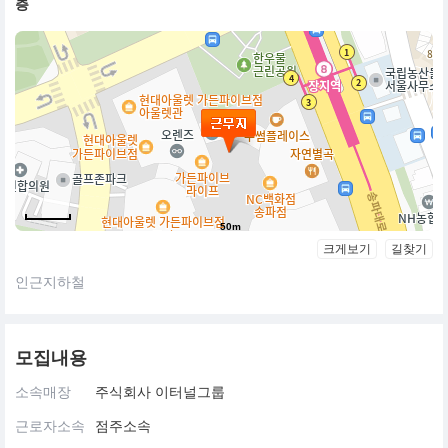
층
50m
크게보기
길찾기
인근지하철
모집내용
소속매장
주식회사 이터널그룹
근로자소속
점주소속