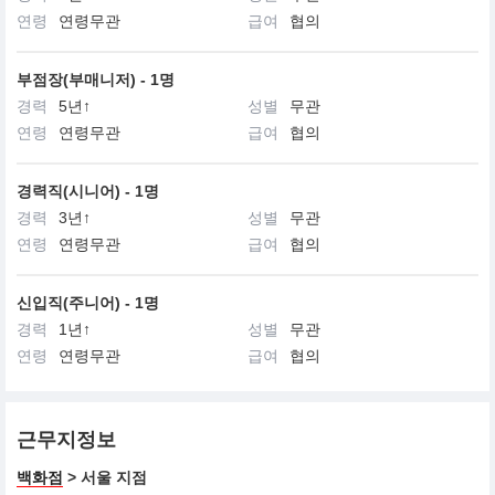
연령
연령무관
급여
협의
부점장(부매니저) - 1명
경력
5년↑
성별
무관
연령
연령무관
급여
협의
경력직(시니어) - 1명
경력
3년↑
성별
무관
연령
연령무관
급여
협의
신입직(주니어) - 1명
경력
1년↑
성별
무관
연령
연령무관
급여
협의
근무지정보
백화점
> 서울 지점