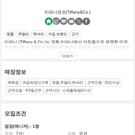
티파니앤코(Tiffany&Co.)
명품
주얼리
럭셔리
수입 브랜드
고가
티파니 (Tiffany & Co.)는 영화 티파니에서 아침을으로 유명한 미국
보석회사로서 1837년 창립이래 최고의 품질과 서비스로 170여년이
지난 지금까지 꾸준히 사랑받고 있는 브랜드입니다.
더보기
여성들의 로망인 블루박스로 대변되는 티파니는 최고의 광채를 자
랑하는 다이아몬드 주얼리부터 4명의 디자이너 주얼리 컬렉션, 시
계, 은소재 선물용품 등 인생의 소중한 순간을 더욱더 빛내줄 다양한
매장정보
제품들을 판매하고 있습니다.
백화점
귀금속/장신구류
명품,주얼리,럭셔리,
근무인원 : 10인이상
근무요일 : 주5일근무
근무시간 : 스케줄제/일8시간
모집조건
점장(매니저) - 1명
경력
7년↑
성별
무관