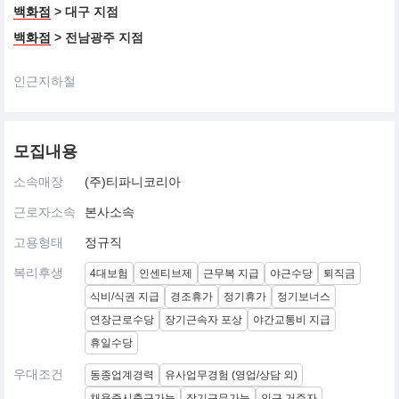
백화점
> 대구 지점
백화점
> 전남광주 지점
인근지하철
모집내용
소속매장
(주)티파니코리아
근로자소속
본사소속
고용형태
정규직
복리후생
4대보험
인센티브제
근무복 지급
야근수당
퇴직금
식비/식권 지급
경조휴가
정기휴가
정기보너스
연장근로수당
장기근속자 포상
야간교통비 지급
휴일수당
우대조건
동종업계경력
유사업무경험 (영업/상담 외)
채용즉시출근가능
장기근무가능
인근 거주자