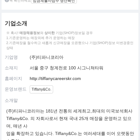
꼭 확인하세요
임금체불사업주 명단확인
기업소개
※ 혹시!
매장채용정보
와
상이한
기업(SHOP)정보일 경우
1.기존운영하는 매장외에 추가 운영하는 매장
2.기존매장을 철수하고 새롭게 신규매장을 오픈했으나 기업(SHOP)정보 미변경중인
상태
기업명
(주)티파니코리아
소재지
서울 중구 청계천로 100 시그니쳐타워
홈페이지
http://tiffanycareerskr.com
운영브랜드
Tiffany&Co.
소개말
(주)티파니코리아는 181년 전통의 세계최고,최대의 미국보석회사
Tiffany&Co. 의 자회사로서 현재 국내 25개 매장을 운영하고 있으
며, 매년 사
업을 확장하고 있습니다. Tiffany&Co.는 여러세대를 이어 오랫동안