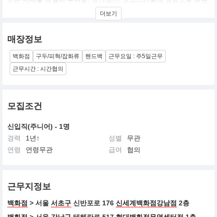
드의 가치를 이어왔습니다. 고야드는 1853년 처음으로 문을 연 후,
더보기
유명인사들의 사랑을 받으며 저명한 아티스트, 산업계 거물, 국가원
수, 왕족들이 즐겨 사용하는 제품이 되며 현대에도 명성을 이어오고
있습니다
매장정보
백화점
구두/피혁/잡화류
핸드백
근무요일 : 주5일근무
근무시간 : 시간협의
모집조건
신입직(주니어) - 1명
경력
1년↑
성별
무관
연령
연령무관
급여
협의
근무지정보
백화점
> 서울
서초구
신반포로 176
신세계백화점강남점
2층