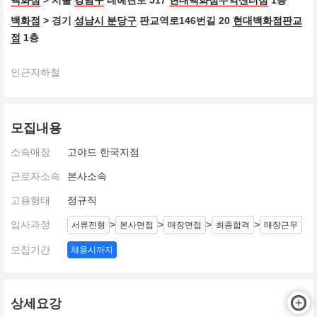
백화점
> 서울
강남구
테헤란로 517
현대백화점무역센터점
1층
백화점
> 경기
성남시 분당구
판교역로146번길 20
현대백화점판교
점
1층
인근지하철
모집내용
소속매장
고야드 한국지점
근로자소속
본사소속
고용형태
정규직
입사과정
>
>
>
>
서류전형
본사면접
매장면접
최종합격
매장근무
모집기간
채용시까지
상세요강