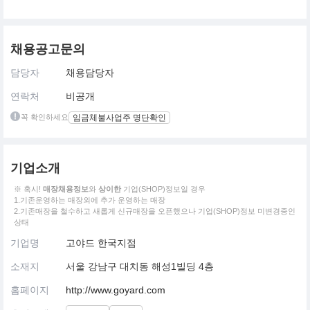
채용공고문의
담당자
채용담당자
연락처
비공개
꼭 확인하세요
임금체불사업주 명단확인
기업소개
※ 혹시!
매장채용정보
와
상이한
기업(SHOP)정보일 경우
1.기존운영하는 매장외에 추가 운영하는 매장
2.기존매장을 철수하고 새롭게 신규매장을 오픈했으나 기업(SHOP)정보 미변경중인
상태
기업명
고야드 한국지점
소재지
서울 강남구 대치동 해성1빌딩 4층
홈페이지
http://www.goyard.com