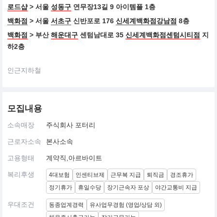
로드샵
> 서울
성동구
연무장13길 9 아이템플 1층
백화점
> 서울
서초구
신반포로 176
신세계백화점강남점
8층
백화점
> 부산
해운대구
센텀남대로 35
신세계백화점센텀시티점
지
하2층
인근지하철
모집내용
소속매장
주식회사 포터리
근로자소속
본사소속
고용형태
계약직,아르바이트
복리후생
4대보험
인센티브제
근무복 지급
퇴직금
경조휴가
정기휴가
휴일수당
장기근속자 포상
야간교통비 지급
우대조건
동종업계경력
유사업무경험 (영업/상담 외)