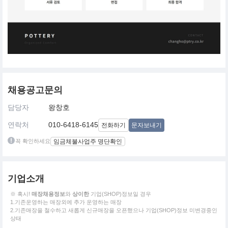
채용공고문의
담당자
왕창호
연락처
010-6418-6145
전화하기
문자보내기
꼭 확인하세요
임금체불사업주 명단확인
기업소개
※ 혹시!
매장채용정보
와
상이한
기업(SHOP)정보일 경우
1.기존운영하는 매장외에 추가 운영하는 매장
2.기존매장을 철수하고 새롭게 신규매장을 오픈했으나 기업(SHOP)정보 미변경중인
상태