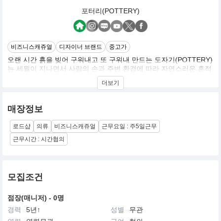
포터리(POTTERY)
비즈니스캐쥬얼
디자이너 브랜드
중고가
오랜 시간 흙을 빚어 구워내고 또 구워내 만드는 도자기(POTTERY)
는 세월이 지나면서 사람의 손과 주변 환경에 따라 자연스러운 흔적
들이 남게 됩니다. 이런 흔적들이 때론 하나의 멋이 될 수 있는데, 오
더보기
랫동안 입은 옷에 생기는 해짐이나 워싱 등과 닮아있습니다. 포터리
는 도자기(POTTERY)라는 네이밍을 통해 옷을 만드는 장인 정신과
옷에 대한 신념, 그리고 사람에 따라 다른 멋을 낼 수 있는 브랜드 가
매장정보
치를 은유적으로 전달하고자 합니다.
로드샵
의류
비즈니스캐쥬얼
근무요일 : 주5일근무
근무시간 : 시간협의
모집조건
점장(매니저) - 0명
경력
5년↑
성별
무관