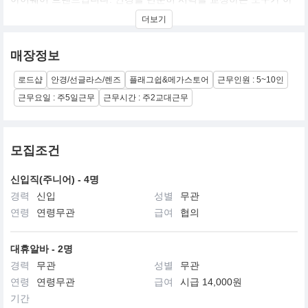
닌, 개인의 스타일과 개성을 표현하는 라이프스타일 아이템으로 정
더보기
의하며 독창적인 행보를 보여주고 있습니다.
브랜드 컨셉 및 가치
매장정보
사랑과 시선의 이중성: 브랜드 네임인 더블러버스는 사랑을 시각화
하는 도구로서의 아이웨어를 지향하며, 실험적이고 과감한 디자인
로드샵
안경/선글라스/렌즈
플래그쉽&메가스토어
근무인원 : 5~10인
을 선보입니다.
근무요일 : 주5일근무
근무시간 : 주2교대근무
Affordable Luxury: 하이패션의 감도를 유지하면서도 합리적인 가격
대를 제공하여, 대중이 쉽게 접근할 수 있는 럭셔리 경험을 목표로
합니다.
모집조건
타겟층: 주로 20~30대 여성을 타겟으로 하며, 실제로 고객의
70~80%가 여성입니다. 최근에는 글로벌 관광객들에게도 인기가 높
신입직(주니어) - 4명
아 오프라인 매장 방문객 중 외국인 비중이 매우 높습니다.
경력
신입
성별
무관
운영사 메디쿼터스
연령
연령무관
급여
협의
메디쿼터스는 "글로벌 1등 패션&뷰티 커머스"라는 비전 아래 다양
한 패션, 뷰티 브랜드와 플랫폼을 운영 중이며, 누적 735억 원의 투
자를 유치하였고 창업 후 7년 만에 연 매출 2,000억 원 글로벌 연 매
대휴알바 - 2명
출 500억 원을 달성하며 도약하고 있습니다.
경력
무관
성별
무관
연령
연령무관
급여
시급 14,000원
기간