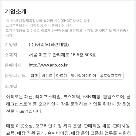
기업소개
※ 혹시!
매장채용정보
와
상이한
기업(SHOP)정보일 경우
1.기존운영하는 매장외에 추가 운영하는 매장
2.기존매장을 철수하고 새롭게 신규매장을 오픈했으나 기업(SHOP)정보 미변경중인
상태
기업명
(주)아리오(파견대행)
소재지
서울 마포구 만리재로 15 5층 503호
홈페이지
http://www.ario.co.kr
운영브랜드
탑텐
바인드
마르디
제너럴아이디어
폴로랄프로렌
소개말
아리오는 패션, 라이프스타일, 코스메틱, F&B 매장, 팝업스토어, 플
래그십스토어 등 오프라인 매장을 운영하는 기업을 위한 매장 운영
전문 파트너입니다.
매장 아웃소싱, 오프라인 매장 위탁 운영, 판매직원 채용, 판매사원
교육, 매장 직원 관리, 슈퍼바이징, 매장 운영 표준화 업무를 지원하