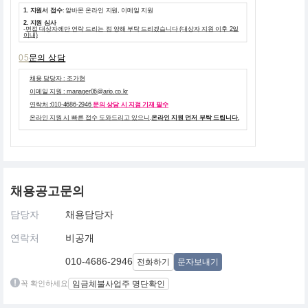
1. 지원서 접수
: 알바몬 온라인 지원, 이메일 지원
2. 지원 심사
-
면접 대상자께만 연락 드리는 점 양해 부탁 드리겠습니다 (대상자 지원 이후 2일
이내)
05
문의 상담
채용 담당자 : 조가현
이메일 지원 : manager06@ario.co.kr
연락처 :
010-4686-2946
문의 상담 시 지점 기재 필수
온라인 지원 시 빠른 접수 도와드리고 있으니,
온라인 지원 먼저 부탁 드립니다.
채용공고문의
담당자
채용담당자
연락처
비공개
010-4686-2946
전화하기
문자보내기
꼭 확인하세요
임금체불사업주 명단확인