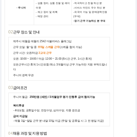
- 상품 정리, 상품 진열 및 레이
-적극적이고 친절 하신 분
- 주니어
아웃
-서비스 마인드 우수 하신 분
- 재고 정리 및 계획
-외국어 가능 및 판매경력인원
- 매장 관리
(우대)
-장기 근무 가능하신 분 우대
02
근무 장소 및 안내
제주시 애월읍 애월리 2542 더블러버스 플래그십
근무 요일: 월~일 중
주5일 스케줄 근무
(스케줄 협의 가능)
근무 시간: 오픈/마감
2교대 근무
오픈: 10:00 ~ 19:00 / 마감: 12:00 ~ 21:00 (8시간 근무, 1시간 휴게)
모든근무시간 휴게 1시간포함 /최소 3개월이상 근무 가능자만 지원 부탁드립니
다
주니어 경력 무관
03
급여조건
주니어 월급:
250만원 (세전) / 3개월업무 평가 진행후 급여 협의가능
복리후생
- 4대보험, 공휴일수당, 연장수당, 심야수당, 각종 경조금
급여 지급일
- 매월 1일~말일 근무 분 내달 10일 지급 (주말 및 공휴일 시 그 전 평일 지급)
04
채용 과정 및 지원 방법