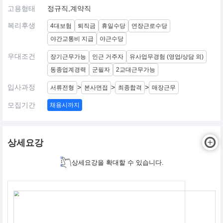
고용형태
정규직,계약직
복리후생
4대보험
퇴직금
휴일수당
연장근로수당
야간교통비 지급
야근수당
우대조건
장기근무가능
인근 거주자
유사업무경험 (영업/상담 외)
동종업계경력
군필자
2교대근무가능
입사과정
>
>
>
서류전형
본사면접
최종합격
매장근무
모집기간
채용시까지
상세요강
상세요강을 확대할 수 있습니다.