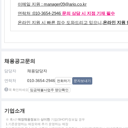
이메일 지원 : manager09@ario.co.kr
연락처 :
010-3654-2946
문의 상담 시 지점 기재 필수
온라인 지원 시 빠른 접수 도와드리고 있으니,
온라인 지원 
채용공고문의
담당자
채용담당자
연락처
010-3654-2946
전화하기
문자보내기
꼭 확인하세요
임금체불사업주 명단확인
기업소개
※ 혹시!
매장채용정보
와
상이한
기업(SHOP)정보일 경우
1.기존운영하는 매장외에 추가 운영하는 매장