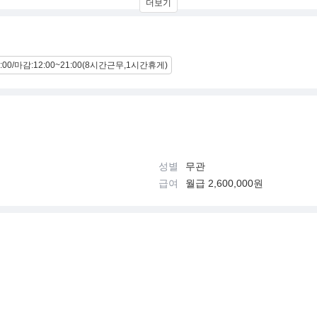
더보기
는 도구로서의 아이웨어를 지향하며, 실험적이고 과감한 디자인을 선보입
가격대를 제공하여, 대중이 쉽게 접근할 수 있는 럭셔리 경험을 목표로 합니다.
9:00/마감:12:00~21:00(8시간근무,1시간휴게)
80%가 여성입니다. 최근에는 글로벌 관광객들에게도 인기가 높아 오프라인 
 뷰티 브랜드와 플랫폼을 운영 중이며, 누적 735억 원의 투자를 유치하였고
성별
무관
급여
월급 2,600,000원