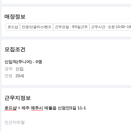
브랜드 컨셉 및 가치
사랑과 시선의 이중성: 브랜드 네임인 더블러버스는 사랑을 시각화하
매장정보
Affordable Luxury: 하이패션의 감도를 유지하면서도 합리적인 
로드샵
안경/선글라스/렌즈
근무요일 : 주5일근무
근무시간 : 오픈:10:00~1
타겟층: 주로 20~30대 여성을 타겟으로 하며, 실제로 고객의 70~
운영사 메디쿼터스
메디쿼터스는 "글로벌 1등 패션&뷰티 커머스"라는 비전 아래 다양한 패션,
모집조건
을 달성하며 도약하고 있습니다.
신입직(주니어) - 0명
경력
신입
연령
20세
근무지정보
로드샵
> 제주
제주시
애월읍 신엄안3길 11-1
인근지하철