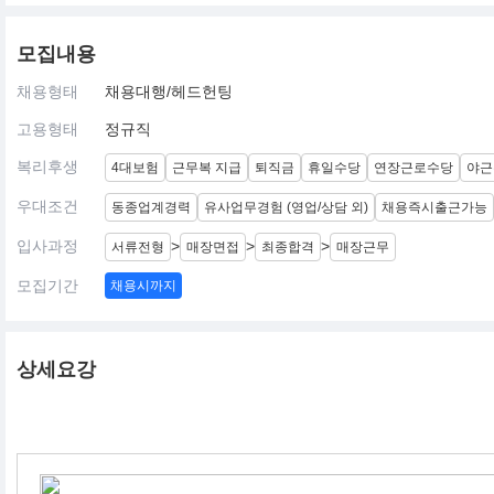
모집내용
채용형태
채용대행/헤드헌팅
고용형태
정규직
복리후생
4대보험
근무복 지급
퇴직금
휴일수당
연장근로수당
야근
우대조건
동종업계경력
유사업무경험 (영업/상담 외)
채용즉시출근가능
입사과정
>
>
>
서류전형
매장면접
최종합격
매장근무
모집기간
채용시까지
상세요강