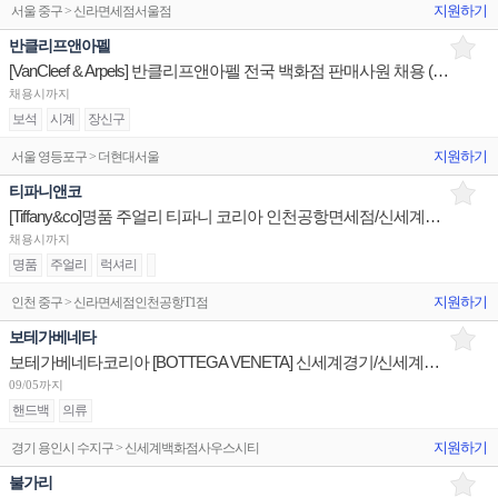
지원하기
서울 중구 > 신라면세점서울점
반클리프앤아펠
[VanCleef & Arpels] 반클리프앤아펠 전국 백화점 판매사원 채용 (리치몬트코리아)
채용시까지
보석
시계
장신구
지원하기
서울 영등포구 > 더현대서울
티파니앤코
[Tiffany&co]명품 주얼리 티파니 코리아 인천공항면세점/신세계광주/신세계하남 판매사원 채용
채용시까지
명품
주얼리
럭셔리
지원하기
인천 중구 > 신라면세점인천공항T1점
보테가베네타
보테가베네타코리아 [BOTTEGA VENETA] 신세계경기/신세계대전 판매사원 채용
09/05까지
핸드백
의류
지원하기
경기 용인시 수지구 > 신세계백화점사우스시티
불가리