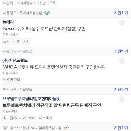
수입화
프리미엄슈즈
신발
구두
지원하기
서울 중구 > 롯데백화점본점
뉴에라
[Newera 뉴에라] 성수 로드샵 관리자(점장) 구인
채용시까지
모자
의류
가방
지원하기
서울 성동구 > 로드샵
(주)이랜드월드
[WHO.A.U]후아유 모다아울렛인천점 중간관리 구인합니다
채용시까지
남.여캐주얼
지원하기
인천 서구 > 아울렛몰
브루넬로쿠치넬리/김포현대아울렛
브루넬로쿠치넬리 정규직및 알바.탄력근무 판매직 구인
채용시까지
최고급캐시미어스웨터
니트웨어
지원하기
경기 김포시 > 현대프리미엄아울렛김포점