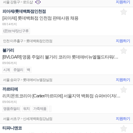
지원하기
서울 강동구 > 로드샵
피아제/롯데백화점인천점
[피아제] 롯데백화점 인천점 판매사원 채용
08/14까지
(준)보석/장신구류
지원하기
인천 미추홀구 > 롯데백화점인천점
불가리
[BVLGARI] 명품 주얼리 불가리 코리아 롯데애비뉴엘월드타워/현대판교/신세계센텀 부점장 채용
09/06까지
시계
쥬얼리
백
지원하기
서울 송파구 > 롯데에비뉴엘잠실점
까르띠에
리치몬트코리아 [Cartier/까르띠에] 서울지역 백화점 슈퍼바이저/판매사원/어드민 채용
09/06까지
명품쥬얼리
워치
가죽제품
지원하기
서울 서초구 > 신세계백화점강남점
티파니앤코