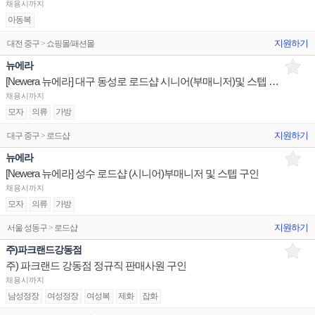
채용시까지
아동복
지원하기
대전 중구 > 쇼핑몰/패션몰
뉴에라
[Newera 뉴에라] 대구 동성로 로드샵 시니어(부매니저)및 스텝 구인
채용시까지
모자
의류
가방
지원하기
대구 중구 > 로드샵
뉴에라
[Newera 뉴에라] 성수 로드샵 (시니어)부매니저 및 스텝 구인
채용시까지
모자
의류
가방
지원하기
서울 성동구 > 로드샵
주)파크랜드강동점
주) 파크랜드 강동점 정규직 판매사원 구인
채용시까지
남성정장
여성정장
여성복
제화
잡화