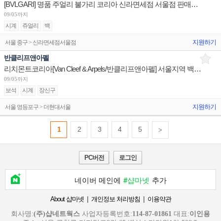
[BVLGARI] 명품 주얼리 불가리 코리아 신라면세점 서울점 판매사원 채용
09/05까지
시계
쥬얼리
백
지원하기
서울 중구 > 신라면세점서울점
반클리프앤아펠
리치몬트코리아[Van Cleef & Arpels/반클리프앤아펠] 서울지역 백화점 세일즈 어시스던트 채용
09/05까지
보석
시계
장신구
지원하기
서울 영등포구 > 더현대서울
1
2
3
4
5
>
PC버전
로그인
네이버 메인에
#샵마넷
추가
|
|
About 샵마넷
개인정보 처리방침
이용약관
회사명:
(주)샵네트웍스
사업자등록번호:
114-87-01861
대표:
이인용