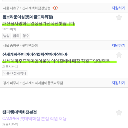
지원하기
서울 서초구 > 신세계백화점강남점
톰브라운여성(롯데월드타워점)
패션을사랑하는열정을가진직원찾습니다.
10/31까지
남성
잡화
향수
지원하기
서울 송파구 > 롯데백화점
신세계파주/더아이잗컬렉션/아이잗바바
신세계파주프리미엄아울렛 아이잗바바 매장 직원구인/경력우대/분위기좋은매장/장기근무환영
채용시까지
의류-여성캐릭터
지원하기
경기 파주시 > 신세계프리미엄아울렛파주점
캠퍼/롯데백화점본점
CAMPER 롯데백화점 본점 직원 채용
채용시까지