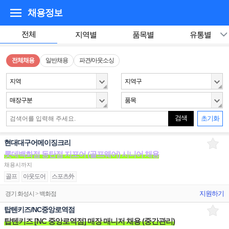
채용정보
전체
지역별
품목별
유통별
전체채용
일반채용
파견/아웃소싱
지역
지역구
매장구분
품목
검색
초기화
현대대구어메이징크리
롯데백화점 동탄점 지포어 (골프웨어) 시니어 채용
채용시까지
골프
아웃도어
스포츠外
지원하기
경기 화성시 > 백화점
탑텐키즈/NC중앙로역점
탑텐키즈 [NC 중앙로역점] 매장 매니저 채용 (중간관리)