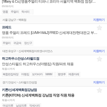
[Tiffany & Co.] 명품주얼리 티파니 코리아 서울지역 백화점 점장/판매사원/오퍼레이션 채용
09/06까지
명품
주얼리
럭셔리
지원하기
서울 강남구 > 백화점
프레드
명품 주얼리 프레드 [LVMH W&J] FRED 신세계대전/현대판교 부점장~판매사원 채용
09/06까지
주얼리
귀금속
장신구
지원하기
대전 유성구 > 신세계백화점아트앤사이언스
하고하우스안성스타필드점
안성스타필드 하고하우스(마뗑킴) 직원/파트 채용
채용시까지
복합편집매장
마뗑킴
보카바카
WMM
랭앤루
메종마레
지원하기
경기 안성시 > 스타필드안성점
키톤/신세계백화점강남점
키톤(KITON) 신세계백화점 강남점 직영 직원 채용
채용시까지
여성의류
남성의류
악세사리