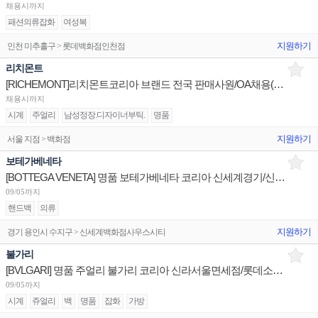
채용시까지
패션의류잡화
여성복
지원하기
인천 미추홀구 > 롯데백화점인천점
리치몬트
[RICHEMONT]리치몬트코리아 브랜드 전국 판매사원/OA채용(까르띠에,반클리프,알라이아,끌로에,델보 등)
채용시까지
시계
주얼리
남성정장.디자이너부틱.
명품
지원하기
서울 지점 > 백화점
보테가베네타
[BOTTEGA VENETA] 명품 보테가베네타 코리아 신세계경기/신세계대전 판매사원 채용
09/05까지
핸드백
의류
지원하기
경기 용인시 수지구 > 신세계백화점사우스시티
불가리
[BVLGARI] 명품 주얼리 불가리 코리아 신라서울면세점/롯데소공면세점/신세계하남 판매사원 채용
09/05까지
시계
쥬얼리
백
명품
잡화
가방