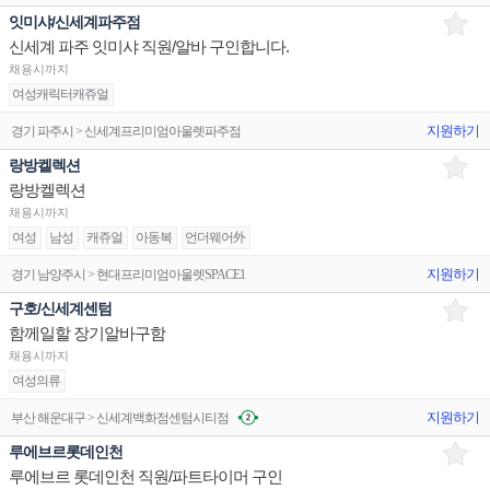
잇미샤/신세계파주점
신세계 파주 잇미샤 직원/알바 구인합니다.
채용시까지
여성캐릭터캐쥬얼
지원하기
경기 파주시 > 신세계프리미엄아울렛파주점
랑방켈렉션
랑방켈렉션
채용시까지
여성
남성
캐쥬얼
아동복
언더웨어外
지원하기
경기 남양주시 > 현대프리미엄아울렛SPACE1
구호/신세계센텀
함께일할 장기알바구함
채용시까지
여성의류
지원하기
부산 해운대구 > 신세계백화점센텀시티점
루에브르롯데인천
루에브르 롯데인천 직원/파트타이머 구인