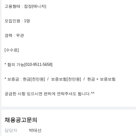
고용형태 : 점장(매니저)
모집인원 : 1명
경력 : 무관
[수수료]
* 협의 가능[010-9511-5658]
* 보증금 : 현금[천만원] / 보증보험[천만원] / 현금 + 보증보험
궁금한 사항 있으시면 편하게 연락주셔도 됩니다.^^
채용공고문의
담당자
박태선