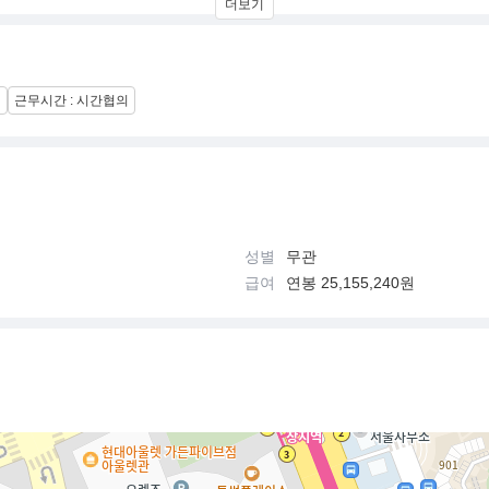
더보기
의
근무시간 : 시간협의
성별
무관
급여
연봉 25,155,240원