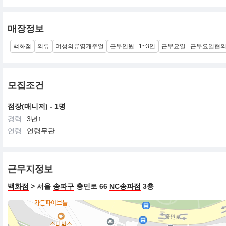
매장정보
백화점
의류
여성의류영캐주얼
근무인원 : 1~3인
근무요일 : 근무요일협
모집조건
점장(매니저) - 1명
경력
3년↑
연령
연령무관
근무지정보
백화점
> 서울
송파구
충민로 66
NC송파점
3층