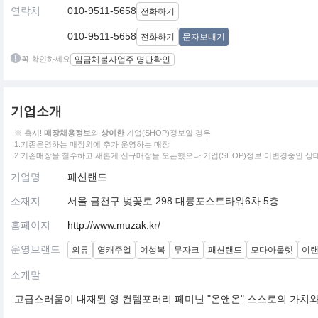
연락처
010-9511-5658
전화하기
010-9511-5658
전화하기
문자보내기
꼭 확인하세요
임금체불사업주 명단확인
기업소개
※ 혹시!
매장채용정보
와
상이한
기업(SHOP)정보일 경우
1.기존운영하는 매장외에 추가 운영하는 매장
2.기존매장을 철수하고 새롭게 신규매장을 오픈했으나 기업(SHOP)정보 미변경중인 상
기업명
패션랜드
소재지
서울 금천구 벚꽃로 298 대륭포스트타워6차 5층
홈페이지
http://www.muzak.kr/
운영브랜드
의류
영캐주얼
여성복
무자크
패션랜드
모다아울렛
이
소개말
고급스러움이 내재된 영 컨템포러리 페미닌 "온앤온" 스스로의 가치와