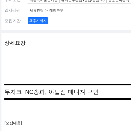
채용즉시출근가능
유사업무경험 (영업/상담 외)
동종업계경력
입사과정
>
서류전형
매장근무
모집기간
채용시까지
상세요강
무자크_NC송파, 야탑점 매니져 구인
[모집내용]