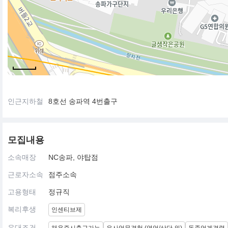
인근지하철
8호선 송파역 4번출구
모집내용
소속매장
NC송파, 야탑점
근로자소속
점주소속
고용형태
정규직
복리후생
인센티브제
우대조건