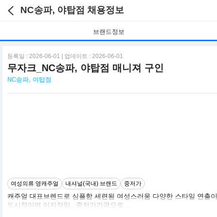
NC송파, 야탑점 채용정보
브랜드정보
등록일 : 2026-06-01 | 업데이트 : 2026-06-01
무자크_NC송파, 야탑점 매니져 구인
NC송파, 야탑점
여성의류 영캐주얼
내셔널(국내) 브랜드
중저가
캐주얼 대표브렌드로 심플함 세련됨 여성스러움 다양한 스타일 연출
도시적이며 이지적임.. 중저가가격으로 ...