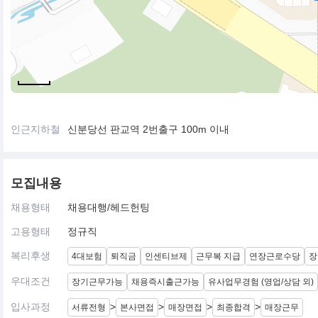
인근지하철
신분당선 판교역 2번출구 100m 이내
모집내용
채용형태
채용대행/헤드헌팅
고용형태
정규직
복리후생
4대보험
퇴직금
인센티브제
근무복 지급
연장근로수당
장
우대조건
장기근무가능
채용즉시출근가능
유사업무경험 (영업/상담 외)
입사과정
>
>
>
>
서류전형
본사면접
매장면접
최종합격
매장근무