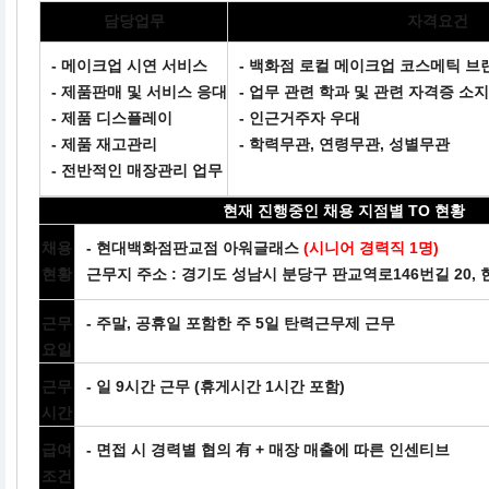
담당업무
자격요건
- 메이크업 시연 서비스
- 백화점 로컬 메이크업 코스메틱 브
- 제품판매 및 서비스 응대
- 업무 관련 학과 및 관련 자격증 소
- 제품 디스플레이
- 인근거주자 우대
- 제품 재고관리
- 학력무관, 연령무관, 성별무관
- 전반적인 매장관리 업무
현재 진행중인 채용 지점별 TO 현황
채용
- 현대백화점판교점 아워글래스
(시니어 경력직 1명)
현황
근무지 주소 : 경기도 성남시 분당구 판교역로146번길 20,
근무
- 주말, 공휴일 포함한 주 5일 탄력근무제 근무
요일
근무
- 일 9시간 근무 (휴게시간 1시간 포함)
시간
급여
- 면접 시 경력별 협의 有 + 매장 매출에 따른 인센티브
조건