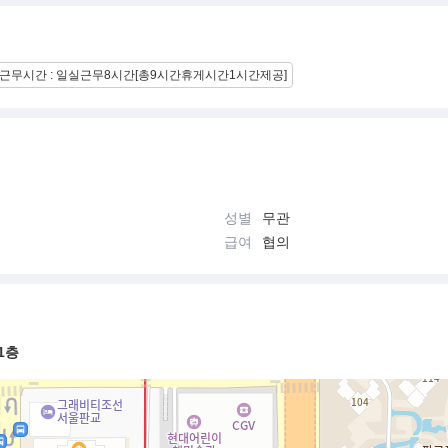
근무시간 : 일실근무8시간[총9시간휴게시간1시간제공]
성별
무관
급여
협의
1층