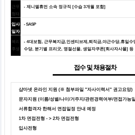
근무
- 제니엘휴먼 소속 정규직 [수습 3개월 포함]
형태
입사
- SASP
일자
복리
- 4대보험, 근무복지급,인센티브제,퇴직금,야근수당,휴일
후생
수당, 분기별 프리굿, 명절선물, 생일자쿠폰[회사자사몰] 등
접수 및 채용절차
샵마넷 온라인 지원 (※ 첨부파일 "자사이력서" 권고요망)
문자지원 (이름/성별/나이/거주지/관련경력여부/면접가능일
서류합격자 한해서 면접일정 안내 예정
1차 면접전형 - > 2차 면접전형
입사전형