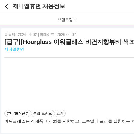
제니엘휴먼 채용정보
브랜드정보
등록일 : 2026-06-02 | 업데이트 : 2026-06-02
[급구][Hourglass 아워글래스 비건지향뷰티
제니엘휴먼
뷰티/화장품류
수입 브랜드
고가
아워글래스는 전제품 비건화를 지향하고, 크루얼티 프리를 실천하는 