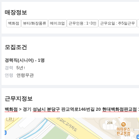
매장정보
백화점
뷰티/화장품류
메이크업
근무인원 : 1~3인
근무요일 : 주5일근무
모집조건
경력직(시니어) - 1명
경력
5년↑
연령
연령무관
근무지정보
백화점
> 경기
성남시 분당구
판교역로146번길 20
현대백화점판교점