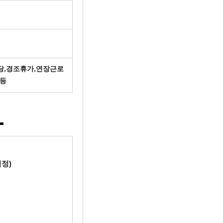
수당,경조휴가,연장근로
 등
정)