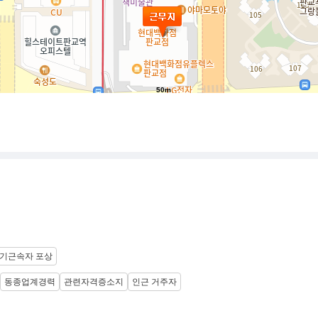
50m
기근속자 포상
동종업계경력
관련자격증소지
인근 거주자