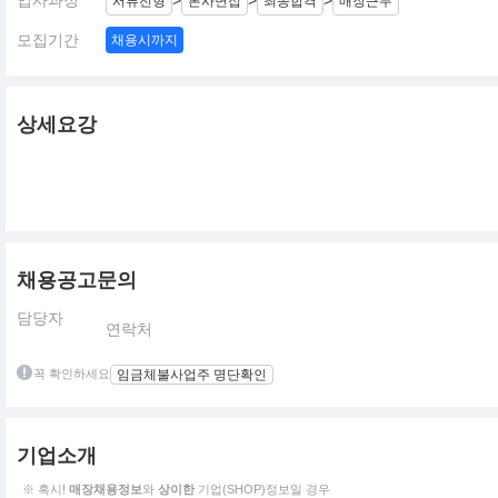
입사과정
>
>
>
서류전형
본사면접
최종합격
매장근무
모집기간
채용시까지
상세요강
채용공고문의
담당자
연락처
꼭 확인하세요
임금체불사업주 명단확인
기업소개
※ 혹시!
매장채용정보
와
상이한
기업(SHOP)정보일 경우