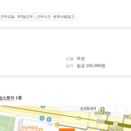
근무요일 : 주5일근무
근무시간 : 본문내용참고
성별
무관
급여
일급 150,000원
업스토어
1층