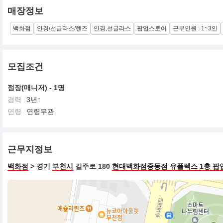
매장정보
백화점
안경/선글라스/렌즈
안경,선글라스
팝업스토어
근무인원 : 1~3인
모집조건
점장(매니저) - 1명
경력
3년↑
연령
연령무관
근무지정보
백화점
> 경기
부천시
길주로 180
현대백화점중동점 유플렉스 1층 팝