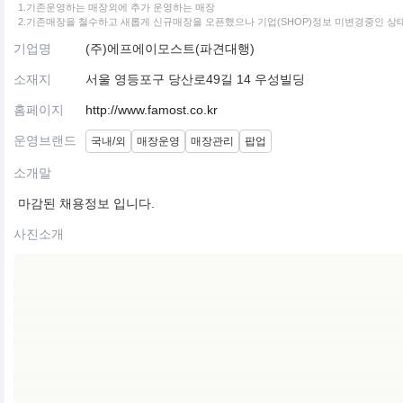
1.기존운영하는 매장외에 추가 운영하는 매장
2.기존매장을 철수하고 새롭게 신규매장을 오픈했으나 기업(SHOP)정보 미변경중인 상
기업명
(주)에프에이모스트(파견대행)
소재지
서울 영등포구 당산로49길 14 우성빌딩
홈페이지
http://www.famost.co.kr
운영브랜드
국내/외
매장운영
매장관리
팝업
소개말
마감된 채용정보 입니다.
사진소개