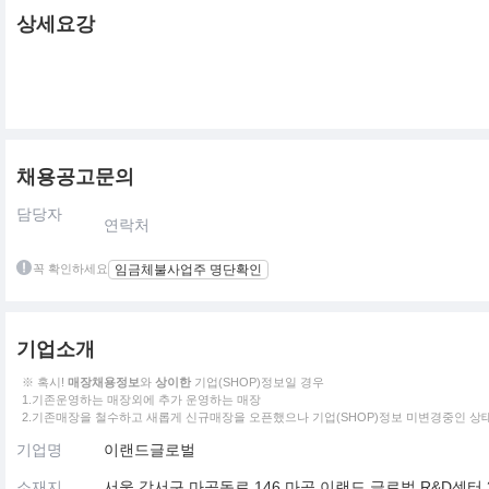
상세요강
채용공고문의
담당자
연락처
꼭 확인하세요
임금체불사업주 명단확인
기업소개
※ 혹시!
매장채용정보
와
상이한
기업(SHOP)정보일 경우
1.기존운영하는 매장외에 추가 운영하는 매장
2.기존매장을 철수하고 새롭게 신규매장을 오픈했으나 기업(SHOP)정보 미변경중인 상
기업명
이랜드글로벌
소재지
서울 강서구 마곡동로 146 마곡 이랜드 글로벌 R&D센터