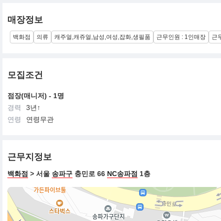
매장정보
백화점
의류
캐주얼,캐쥬얼,남성,여성,잡화,생필품
근무인원 : 1인매장
근
모집조건
점장(매니저) - 1명
경력
3년↑
연령
연령무관
근무지정보
백화점
> 서울
송파구
충민로 66
NC송파점
1층