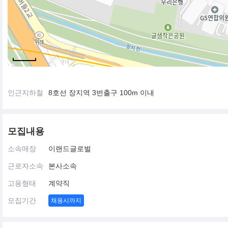
인근지하철
8호선 장지역 3번출구 100m 이내
모집내용
소속매장
이랜드글로벌
근로자소속
본사소속
고용형태
계약직
모집기간
채용시까지