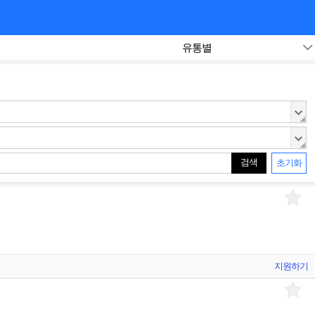
유통별
검색
초기화
지원하기