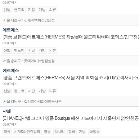
09/07까지
신발
핸드백
지갑
가방
의류
서울 서초구 > 신세계백화점강남점
에르메스
09/07까지
신발
핸드백
지갑
가방
의류
서울 송파구 > 롯데에비뉴엘잠실점
에르메스
09/07까지
신발
핸드백
지갑
가방
의류
서울 강남구 > 갤러리아백화점명품서관
샤넬
09/07까지
의류
시계&화인쥬얼리
명품
럭셔리
잡화
가방
화장품