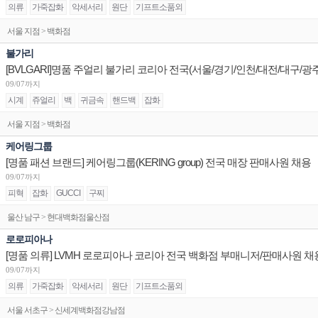
의류
가죽잡화
악세서리
원단
기프트소품외
서울 지점 > 백화점
불가리
09/07까지
시계
쥬얼리
백
귀금속
핸드백
잡화
서울 지점 > 백화점
케어링그룹
[명품 패션 브랜드] 케어링그룹(KERING group) 전국 매장 판매사원 채용
09/07까지
피혁
잡화
GUCCI
구찌
울산 남구 > 현대백화점울산점
로로피아나
[명품 의류] LVMH 로로피아나 코리아 전국 백화점 부매니저/판매사원 채
09/07까지
의류
가죽잡화
악세서리
원단
기프트소품외
서울 서초구 > 신세계백화점강남점