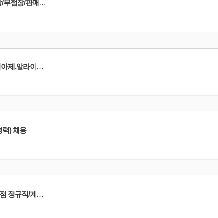
[LVMH Watch & Jewelry]명품 주얼리&와치 쇼메/프레드/위블로 전국 점장/부점장/판매사원 채용
[리치몬트코리아]브랜드별 전국 판매사원/OP 채용(까르띠에,반클리프,피아제,알라이아,끌로에,몽블랑,델보 등)
경력) 채용
[CHANEL]샤넬 코리아 명품 Boutique 패션 어드바이저 전국 백화점/면세점 정규직/계약직 채용