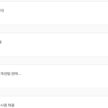
아)
용
[명품 브랜드] 에르메스 코리아(HERMES) 청담플래그십/신라호텔점/신세계센텀 판매사원 채용
매사원 채용