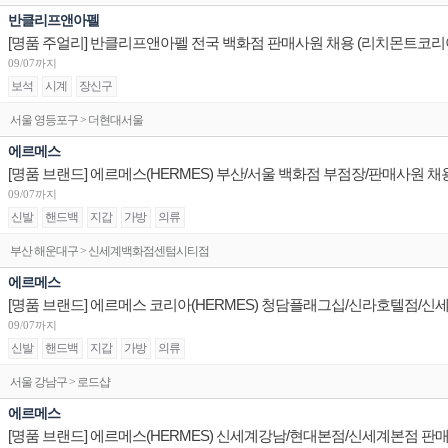
반클리프앤아펠
[명품 주얼리] 반클리프앤아펠 전국 백화점 판매사원 채용 (리치몬트코리
09/07까지
보석
시계
장신구
서울 영등포구 > 더현대서울
에르메스
[명품 브랜드] 에르메스(HERMES) 부산/서울 백화점 부점장/판매사원 채
09/07까지
신발
핸드백
지갑
가방
의류
부산 해운대구 > 신세계백화점센텀시티점
에르메스
09/07까지
신발
핸드백
지갑
가방
의류
서울 강남구 > 로드샵
에르메스
[명품 브랜드] 에르메스(HERMES) 신세계강남/현대본점/신세계본점 판