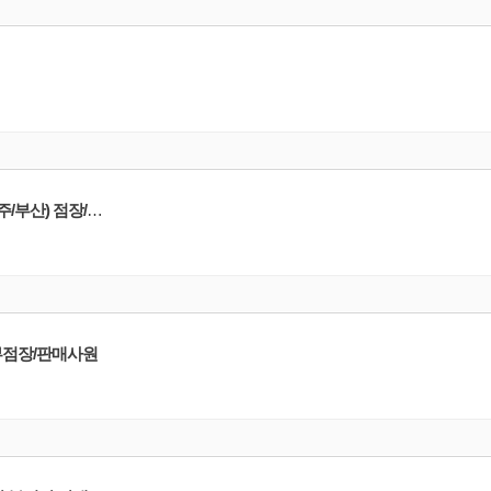
[BVLGARI]명품 주얼리 불가리 코리아 전국(서울/경기/인천/대전/대구/광주/부산) 점장/부점장/판매사원
/부점장/판매사원