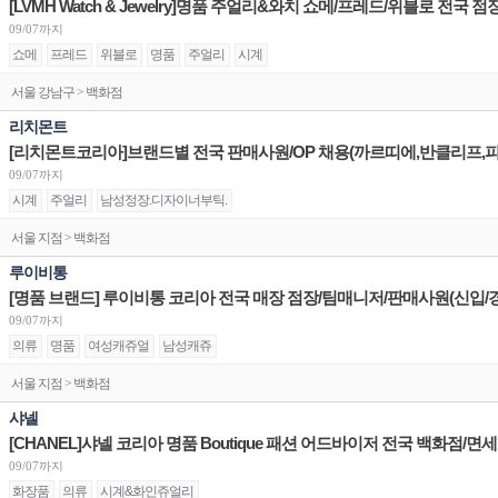
09/07까지
쇼메
프레드
위블로
명품
주얼리
시계
서울 강남구 > 백화점
리치몬트
09/07까지
시계
주얼리
남성정장.디자이너부틱.
서울 지점 > 백화점
루이비통
[명품 브랜드] 루이비통 코리아 전국 매장 점장/팀매니저/판매사원(신입/
09/07까지
의류
명품
여성캐쥬얼
남성캐쥬
서울 지점 > 백화점
샤넬
09/07까지
화장품
의류
시계&화인쥬얼리