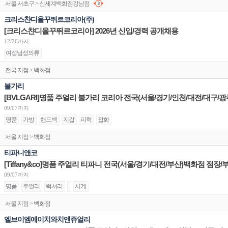
서울 서초구 > 신세계백화점강남점
크리스챤디올꾸뛰르코리아(주)
[크리스챤디올꾸뛰르코리아] 2026년 신입/경력 공개채용
12/26까지
여성남성의류
전국 지점 > 백화점
불가리
09/07까지
명품
가방
핸드백
지갑
피혁
잡화
서울 지점 > 백화점
티파니앤코
[Tiffany&co]명품 주얼리 티파니 전국(서울/경기/대전/부산)백화점 점장
09/07까지
명품
주얼리
럭셔리
시계
서울 지점 > 백화점
엘브이엠에이치와치앤쥬얼리