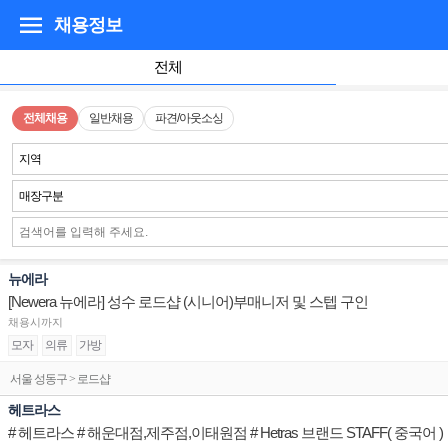
채용정보
전체
전체채용
일반채용
파견/아웃소싱
지역
매장구분
뉴에라
[Newera 뉴에라] 성수 로드샵 (시니어)부매니저 및 스텝 구인
채용시까지
모자
의류
가방
서울 성동구 > 로드샵
헤트라스
# 헤트라스 # 해운대점,제주점,이태원점 # Hetras 브랜드 STAFF( 중국어 )