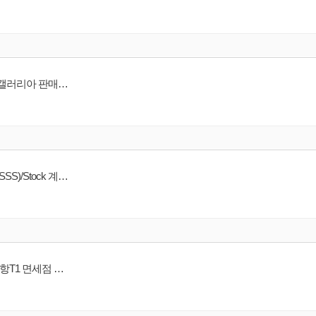
[명품 브랜드]에르메스(HERMES) 잠실롯데월드타워/현대코엑스/압구정갤러리아 판매사원 채용
[명품 브랜드]에르메스(HERMES) 서울 지역 백화점 캐셔(Till)/고객서비스(SSS)/Stock 계약직
[CHANEL]샤넬 코리아 명품 Boutique 패션 어드바이저 서울면세점/인천공항T1 면세점 판매사원 채용