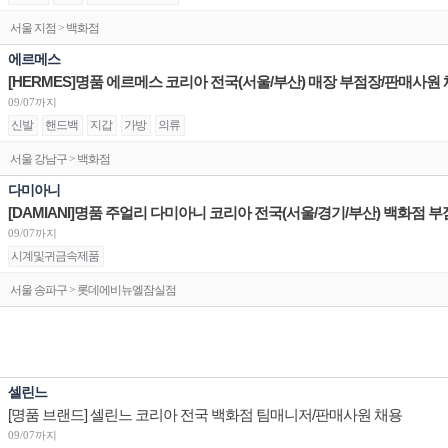
서울 지점 > 백화점
에르메스
[HERMES]명품 에르메스 코리아 전국(서울/부산) 매장 부점장/판매사원
09/07까지
신발
핸드백
지갑
가방
의류
서울 강남구 > 백화점
다미아니
09/07까지
시계및귀금속제품
서울 송파구 > 롯데에비뉴엘잠실점
셀린느
[명품 브랜드] 셀린느 코리아 전국 백화점 팀매니저/판매사원 채용
09/07까지