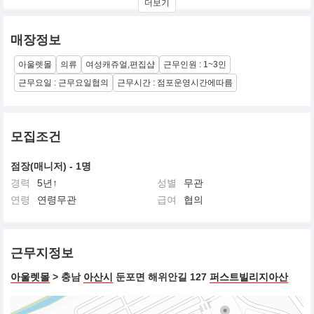
더보기
FEMININE하고 CASUAL한 HOT TREND
아이템들이 합리적 가격으로 멀티코디 되는
STYLE과 PLEASURE를 동시에 제공하는 브랜드
매장정보
아울렛몰
의류
여성캐쥬얼,편집샵
근무인원 : 1~3인
근무요일 : 근무요일협의
근무시간 : 점포운영시간에따름
모집조건
점장(매니저) - 1명
경력
5년↑
성별
무관
연령
연령무관
급여
협의
근무지정보
아울렛몰
> 충남
아산시
둔포면 해위안길 127
퍼스트빌리지아산