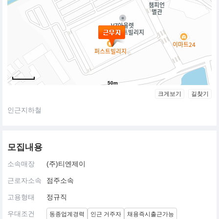
50m
크게보기
길찾기
인근지하철
모집내용
소속매장
(주)티엔제이
근로자소속
점주소속
고용형태
정규직
우대조건
동종업계경력
인근 거주자
채용즉시출근가능