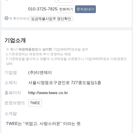
010-3725-7825
전화하기
문자보내기
꼭 확인하세요
임금체불사업주 명단확인
기업소개
※ 혹시!
매장채용정보
와
상이한
기업(SHOP)정보일 경우
1.기존운영하는 매장외에 추가 운영하는 매장
2.기존매장을 철수하고 새롭게 신규매장을 오픈했으나 기업(SHOP)정보 미변경중인
상태
기업명
(주)티엔제이
소재지
서울시영등포구경인로 727종도빌딩1층
홈페이지
http://www.twee.co.kr
운영브랜드
TWEE
소개말
TWEE는 “귀엽고, 사랑스러운” 이라는 뜻