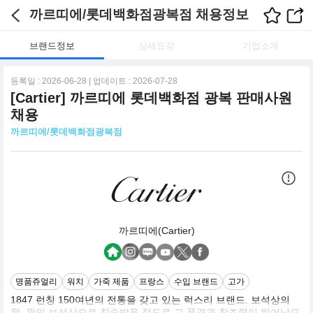
까르띠에/롯데백화점광복점 채용정보
브랜드정보
상세요강
기업소개
등록일 : 2026-06-28 | 업데이트 : 2026-07-28
[Cartier] 까르띠에 롯데백화점 광복 판매사원
채용
까르띠에/롯데백화점광복점
까르띠에(Cartier)
명품쥬얼리
워치
가죽 제품
프랑스
수입 브랜드
고가
1847 런칭 150여년의 전통을 갖고 있는 럭스리 브랜드. 보석상의
왕, 왕의 보성상으로 칭송받을 정도로 그 품격과 창조력이 뛰어났으