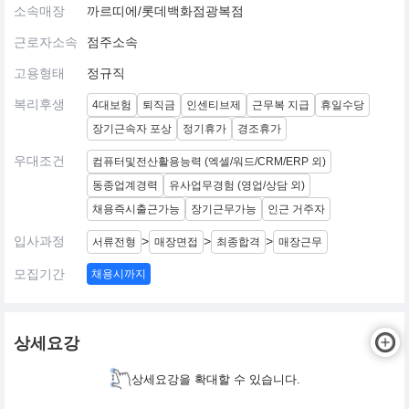
소속매장
까르띠에/롯데백화점광복점
근로자소속
점주소속
고용형태
정규직
복리후생
4대보험
퇴직금
인센티브제
근무복 지급
휴일수당
장기근속자 포상
정기휴가
경조휴가
우대조건
컴퓨터및전산활용능력 (엑셀/워드/CRM/ERP 외)
동종업계경력
유사업무경험 (영업/상담 외)
채용즉시출근가능
장기근무가능
인근 거주자
입사과정
>
>
>
서류전형
매장면접
최종합격
매장근무
모집기간
채용시까지
상세요강
상세요강을 확대할 수 있습니다.