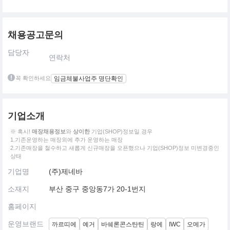
채용공고문의
담당자
연락처
꼭 확인하세요
임금체불사업주 명단확인
기업소개
※ 혹시!
매장채용정보
와
상이한
기업(SHOP)정보일 경우
1.기존운영하는 매장외에 추가 운영하는 매장
2.기존매장을 철수하고 새롭게 신규매장을 오픈했으나 기업(SHOP)정보 미변경중인
상태
기업명
(주)제네바
소재지
부산 중구 중앙동7가 20-1번지
홈페이지
운영브랜드
까르띠에
예거
바쉐론콘스탄틴
랑에
IWC
오메가