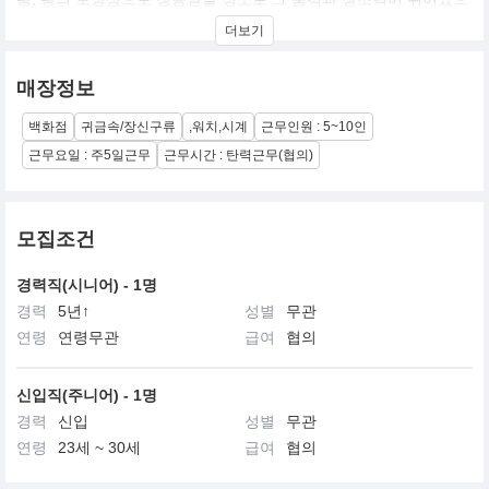
며 세계 최고의 워치 메이커로도 그 명성이 뛰어남.
더보기
매장정보
백화점
귀금속/장신구류
,워치,시계
근무인원 : 5~10인
근무요일 : 주5일근무
근무시간 : 탄력근무(협의)
모집조건
경력직(시니어) - 1명
경력
5년↑
성별
무관
연령
연령무관
급여
협의
신입직(주니어) - 1명
경력
신입
성별
무관
연령
23세 ~ 30세
급여
협의