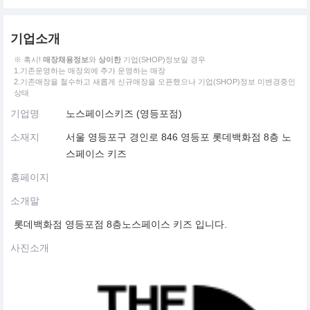
기업소개
※ 혹시!
매장채용정보
와
상이한
기업(SHOP)정보일 경우
1.기존운영하는 매장외에 추가 운영하는 매장
2.기존매장을 철수하고 새롭게 신규매장을 오픈했으나 기업(SHOP)정보 미변경중인
상태
기업명
노스페이스키즈 (영등포점)
소재지
서울 영등포구 경인로 846 영등포 롯데백화점 8층 노
스페이스 키즈
홈페이지
소개말
롯데백화점 영등포점 8층노스페이스 키즈 입니다.
사진소개