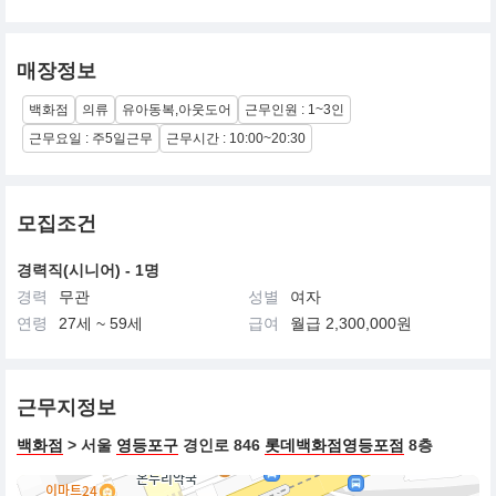
매장정보
백화점
의류
유아동복,아웃도어
근무인원 : 1~3인
근무요일 : 주5일근무
근무시간 : 10:00~20:30
모집조건
경력직(시니어) - 1명
경력
무관
성별
여자
연령
27세 ~ 59세
급여
월급 2,300,000원
근무지정보
백화점
> 서울
영등포구
경인로 846
롯데백화점영등포점
8층