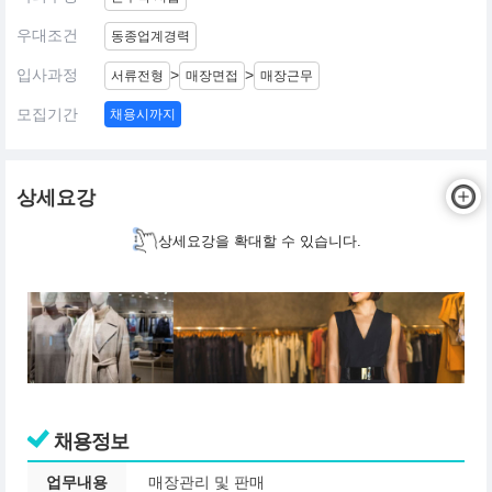
우대조건
동종업계경력
입사과정
>
>
서류전형
매장면접
매장근무
모집기간
채용시까지
상세요강
상세요강을 확대할 수 있습니다.
채용정보
업무내용
매장관리 및 판매