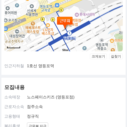
50m
크게보기
길찾기
인근지하철
1호선 영등포역
모집내용
소속매장
노스페이스키즈 (영등포점)
근로자소속
점주소속
고용형태
정규직
복리후생
근무복 지급