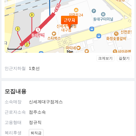
50m
크게보기
길찾기
인근지하철
1호선
모집내용
소속매장
신세계대구점게스
근로자소속
점주소속
고용형태
정규직
복리후생
퇴직금