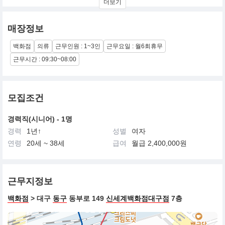
더보기
서의 파워를 고조시키고 있습니다.
브랜드 컨셉자유분방한 젊음과 혁신적인 스타일로 표현되는 EAST
LONDON의 개성적인 CASUAL LOOK 독특한 WASHING 과
매장정보
DAMAGE/REFORM기법으로 보다 STYLISH 해진 DENIM과
다양하고 FUN한 DETAIL로 효과를 준 KNIT 가 자유스럽게
백화점
의류
근무인원 : 1~3인
근무요일 : 월6회휴무
LAYERED LOOK으로 연출된다.올 하반기엔 좀더 화려하면서도 세
련되게 표현되어 SEXY하고 CHIC한 스타일을 선보임.
근무시간 : 09:30~08:00
영업전개형태 중간관리
모집조건
경력직(시니어) - 1명
경력
1년↑
성별
여자
연령
20세 ~ 38세
급여
월급 2,400,000원
근무지정보
백화점
> 대구
동구
동부로 149
신세계백화점대구점
7층