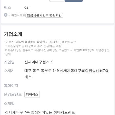
팩스
02--
꼭 확인하세요
임금체불사업주 명단확인
기업소개
※ 혹시!
매장채용정보
와
상이한
기업(SHOP)정보일 경우
1.기존운영하는 매장외에 추가 운영하는 매장
2.기존매장을 철수하고 새롭게 신규매장을 오픈했으나 기업(SHOP)정보 미변경중인
상태
기업명
신세계대구점게스
소재지
대구 동구 동부로 149 신세계동대구복합환승센터7층
게스
홈페이지
운영브랜드
리바이스
소개말
신세계대구 7층 입점되어있는 청바지브랜드