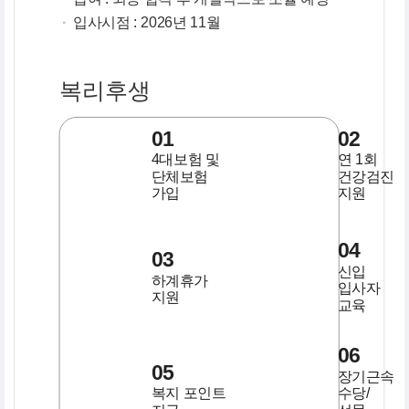
·
입사시점 : 2026년 11월
복리후생
01
02
4대보험 및
연 1회
단체보험
건강검진
가입
지원
04
03
신입
하계휴가
입사자
지원
교육
06
05
장기근속
복지 포인트
수당/