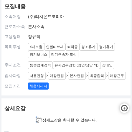
모집내용
소속매장
(주)리치몬트코리아
근로자소속
본사소속
고용형태
정규직
복리후생
4대보험
인센티브제
퇴직금
경조휴가
정기휴가
정기보너스
장기근속자 포상
우대조건
동종업계경력
유사업무경험 (영업/상담 외)
장애인
입사과정
>
>
>
>
서류전형
매장면접
본사면접
최종합격
매장근무
모집기간
채용시까지
상세요강
상세요강을 확대할 수 있습니다.