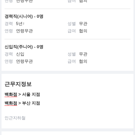
연령
연령무관
급여
협의
경력직(시니어) - 0명
경력
5년↑
성별
무관
연령
연령무관
급여
협의
신입직(주니어) - 0명
경력
신입
성별
무관
연령
연령무관
급여
협의
근무지정보
백화점
> 서울 지점
백화점
> 부산 지점
인근지하철