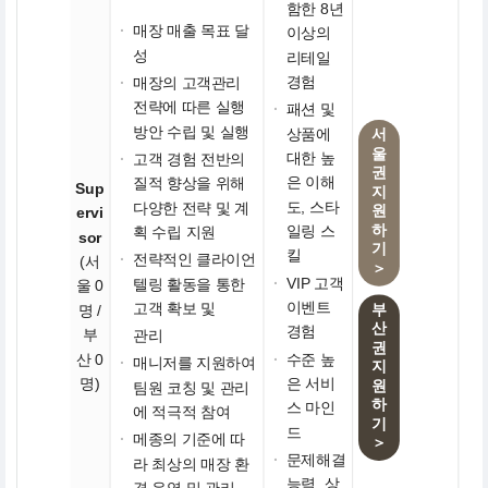
함한 8년
·
매장 매출 목표 달
이상의
성
리테일
경험
·
매장의 고객관리
전략에 따른 실행
·
패션 및
방안 수립 및 실행
상품에
서
울
대한 높
·
고객 경험 전반의
권
은 이해
질적 향상을 위해
Sup
지
도, 스타
다양한 전략 및 계
원
ervi
하
일링 스
획 수립 지원
sor
기
킬
·
전략적인 클라이언
(서
＞
·
VIP 고객
텔링 활동을 통한
울 0
이벤트
고객 확보 및
부
명 /
산
경험
부
관리
권
산 0
·
수준 높
·
매니저를 지원하여
지
명)
은 서비
원
팀원 코칭 및 관리
하
스 마인
에 적극적 참여
기
드
·
메종의 기준에 따
＞
·
문제해결
라 최상의 매장 환
능력, 상