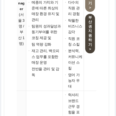
·
메종의 가치와 기
·
다수의
nag
기
＞
준에 따른 최상의
직원 관
er
매장 환경 유지 및
리 경험
(서
부
관리
울 3
·
탁월한
산
명 /
·
팀원의 성과달성과
비즈니스
권
지
부
동기부여를 위한
감각
원
산 1
코칭 제공 및
·
직원 코
하
명)
팀 역량 강화
칭 스킬
기
＞
·
재고 관리, 백오피
·
분석력,
스 업무를 포함한
커뮤니케
매장 운영
이션 스
킬
전반을 관리 및 감
독
·
영어 가
능자 우
대
·
럭셔리
브랜드
근무 경
험을 포