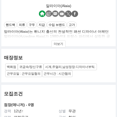
알라이아(Alaia)
핸드백
의류
구두
지갑
수입 브랜드
고가
알라이아(Alaia)는 튀니지 출신의 전설적인 패션 디자이너 아제딘
알라이아(Azzedine Alaia)가 1980년대 프랑스 파리에서 설립한 글
로벌 럭셔리 패션 하우스입니다.
더보기
여성의 몸을 아름답게 돋보이게 하는 밀착된 실루엣과 정교한 입체
재단법으로 명성을 얻었으며, 이로 인해 밀착복의 왕(King of Cling)
매장정보
이라는 별명을 얻기도 했습니다. 유행을 따르기보다 정교한 가죽 공
예, 펀칭 기법, 독창적인 니트 웨어 등 고유의 장인 정신과 예술성을
백화점
귀금속/장신구류
시계,주얼리,남성정장.디자이너부틱.
강조하는 브랜드입니다.
근무요일 : 근무요일협의
근무시간 : 시간협의
대표적인 인기 제품으로는 정교한 펀칭 디테일이 돋보이는 가죽 가
방(미나백 등)과 독특한 메시 소재의 플랫 슈즈가 있으며, 국내외에
서 두터운 마니아층을 보유하고 있습니다. 아제딘 알라이아 사후에
는 크리에이티브 디렉터 피터 뮬리에(Pieter Mulier)가 브랜드를 이
모집조건
끌며 고유의 정체성을 현대적으로 재해석해 이어가고 있습니다.
점장(매니저) - 0명
경력
12년↑
성별
무관