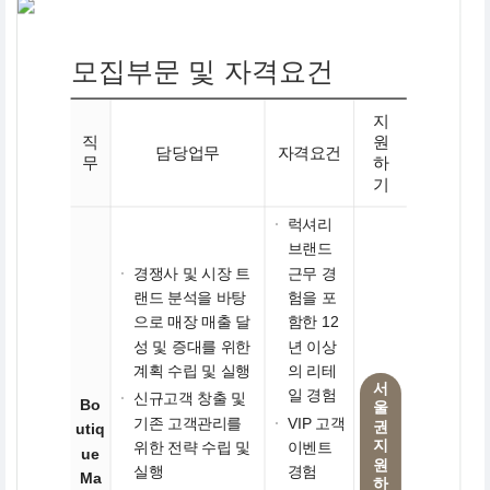
모집부문 및 자격요건
지
직
원
담당업무
자격요건
무
하
기
·
럭셔리
브랜드
·
경쟁사 및 시장 트
근무 경
랜드 분석을 바탕
험을 포
으로 매장 매출 달
함한 12
성 및 증대를 위한
년 이상
계획 수립 및 실행
의 리테
서
일 경험
·
신규고객 창출 및
Bo
울
기존 고객관리를
·
VIP 고객
권
utiq
지
위한 전략 수립 및
이벤트
ue
원
실행
경험
Ma
하