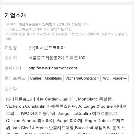
기업소개
※ 혹시!
매장채용정보
와
상이한
기업(SHOP)정보일 경우
1.기존운영하는 매장외에 추가 운영하는 매장
2.기존매장을 철수하고 새롭게 신규매장을 오픈했으나 기업(SHOP)정보 미변경중인
상태
기업명
(주)리치몬트코리아
소재지
서울중구회현동2가 퇴계로100
홈페이지
http://www.richemont.com
운영브랜드
Cartier
Montblanc
VacheronConstantin
IWC
Piaget등
소개말
㈜리치몬트코리아는 Cartier 까르띠에, Montblanc 몽블랑,
Vacheron Constantin 바쉐론콘스탄틴, A. Lange & Sohne 랑에운
트죄네, IWC 아이더블유씨, Jaeger-LeCoultre 예거르쿨트르,
Officine Panerai 파네라이, Piaget 피아제, Roger Dubuis 로저드
뷔, Van Cleef & Arpels 반클리프아펠,Buccellati 부첼라티 등의 브