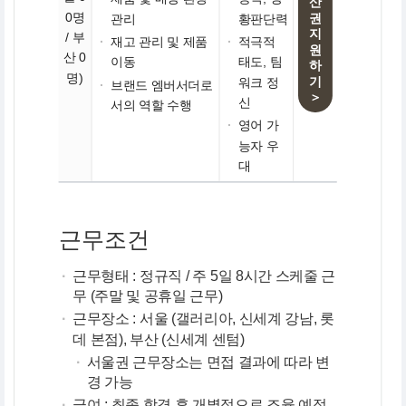
산
0명
권
관리
황판단력
지
/ 부
·
재고 관리 및 제품
·
적극적
원
산 0
이동
태도, 팀
하
명)
기
워크 정
·
브랜드 엠버서더로
＞
신
서의 역할 수행
·
영어 가
능자 우
대
근무조건
·
근무형태 : 정규직 / 주 5일 8시간 스케줄 근
무 (주말 및 공휴일 근무)
·
근무장소 : 서울 (갤러리아, 신세계 강남, 롯
데 본점), 부산 (신세계 센텀)
·
서울권 근무장소는 면접 결과에 따라 변
경 가능
·
급여 : 최종 합격 후 개별적으로 조율 예정