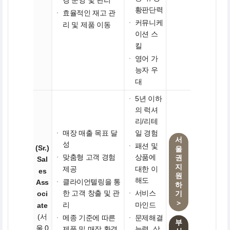
경 운영 및 관리
황판단력
·
효율적인 재고 관
·
커뮤니케
리 및 제품 이동
이션 스
킬
·
영어 가
능자 우
대
·
5년 이하
의 럭셔
리/리테
·
매장 매출 목표 달
일 경험
서
성
·
패션 및
(Sr.)
울
·
맞춤형 고객 경험
상품에
권
Sal
지
제공
대한 이
es
원
해도
·
클라이언텔링을 통
Ass
하
한 고객 창출 및 관
·
서비스
oci
기
＞
리
마인드
ate
(서
·
메종 기준에 따른
·
문제해결
부
울 0
제품 및 매장 환경
능력, 상