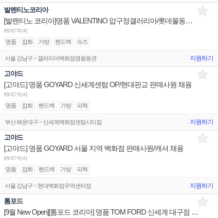
발렌티노코리아
[발렌티노 코리아]명품 VALENTINO 압구정갤러리아/롯데몰동부산/더현대서울 판매사원 채용
09/07까지
명품
잡화
가방
핸드백
슈즈
지원하기
서울 강남구 > 갤러리아백화점명품동관
고야드
[고야드] 명품 GOYARD 신세계센텀 OP/현대판교 판매사원 채용
09/07까지
명품
잡화
핸드백
가방
피혁
지원하기
부산 해운대구 > 신세계백화점센텀시티점
고야드
[고야드] 명품 GOYARD 서울 지역 백화점 판매사원/캐셔 채용
09/07까지
명품
잡화
핸드백
가방
피혁
지원하기
서울 강남구 > 현대백화점무역센터점
톰포드
[9월 New Open][톰포드 코리아] 명품 TOM FORD 신세계 대구점 점장 채용