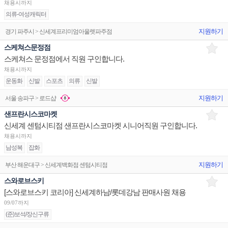
채용시까지
의류-여성캐릭터
지원하기
경기 파주시 > 신세계프리미엄아울렛파주점
스케쳐스문정점
스케쳐스 문정점에서 직원 구인합니다.
채용시까지
운동화
신발
스포츠
의류
신발
지원하기
서울 송파구 > 로드샵
샌프란시스코마켓
신세계 센텀시티점 샌프란시스코마켓 시니어직원 구인합니다.
채용시까지
남성복
잡화
지원하기
부산 해운대구 > 신세계백화점 센텀시티점
스와로브스키
[스와로브스키 코리아] 신세계하남/롯데강남 판매사원 채용
09/07까지
(준)보석/장신구류