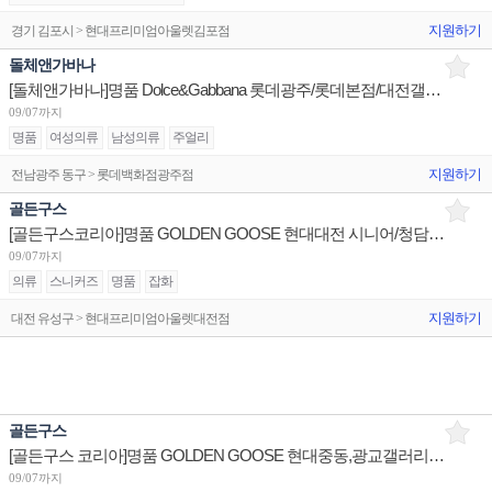
지원하기
경기 김포시 > 현대프리미엄아울렛김포점
돌체앤가바나
[돌체앤가바나]명품 Dolce&Gabbana 롯데광주/롯데본점/대전갤러리아 판매사원 채용
09/07까지
명품
여성의류
남성의류
주얼리
지원하기
전남광주 동구 > 롯데백화점광주점
골든구스
[골든구스코리아]명품 GOLDEN GOOSE 현대대전 시니어/청담플래그십 슈퍼바이저/더현대서울 판매사원,PT
09/07까지
의류
스니커즈
명품
잡화
지원하기
대전 유성구 > 현대프리미엄아울렛대전점
골든구스
[골든구스 코리아]명품 GOLDEN GOOSE 현대중동,광교갤러리아 장기알바/현대충청 슈퍼바이저,판매사원
09/07까지