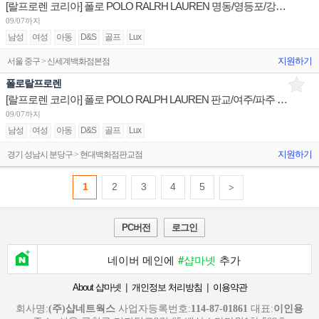
[랄프로렌 코리아] 폴로 POLO RALRH LAUREN 명동/영등포/강남 점장/부매니저/판매사원 채용
09/07까지
남성
여성
아동
D&S
골프
Lux
지원하기
서울 중구 > 신세계백화점본점
폴로랄프로렌
[랄프로렌 코리아] 폴로 POLO RALPH LAUREN 판교/여주/파주 매장 부매니저/판매사원 채용
09/07까지
남성
여성
아동
D&S
골프
Lux
지원하기
경기 성남시 분당구 > 현대백화점판교점
1
2
3
4
5
>
PC버전
로그인
네이버 메인에
#샵마넷
추가
|
|
About 샵마넷
개인정보 처리방침
이용약관
회사명:
(주)샵네트웍스
사업자등록번호:
114-87-01861
대표:
이인용