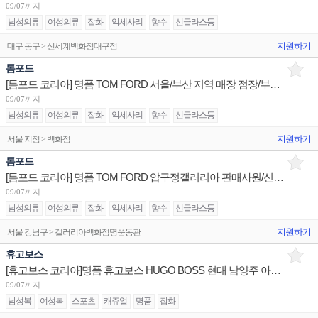
09/07까지
남성의류
여성의류
잡화
악세사리
향수
선글라스등
지원하기
대구 동구 > 신세계백화점대구점
톰포드
[톰포드 코리아] 명품 TOM FORD 서울/부산 지역 매장 점장/부점장 채용
09/07까지
남성의류
여성의류
잡화
악세사리
향수
선글라스등
지원하기
서울 지점 > 백화점
톰포드
[톰포드 코리아] 명품 TOM FORD 압구정갤러리아 판매사원/신세계본점 부점장/신세계동부산 주니어 채용
09/07까지
남성의류
여성의류
잡화
악세사리
향수
선글라스등
지원하기
서울 강남구 > 갤러리아백화점명품동관
휴고보스
[휴고보스 코리아]명품 휴고보스 HUGO BOSS 현대 남양주 아울렛 점장 채용
09/07까지
남성복
여성복
스포츠
캐쥬얼
명품
잡화