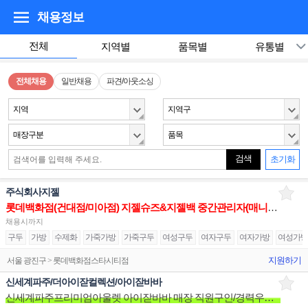
채용정보
전체
지역별
품목별
유통별
전체채용
일반채용
파견/아웃소싱
지역
지역구
매장구분
품목
검색
초기화
주식회사지젤
롯데백화점(건대점/미아점) 지젤슈즈&지젤백 중간관리자(매니저) 구인합니다
채용시까지
구두
가방
수제화
가죽가방
가죽구두
여성구두
여자구두
여자가방
여성가
지원하기
서울 광진구 > 롯데백화점스타시티점
신세계파주/더아이잗컬렉션/아이잗바바
신세계파주프리미엄아울렛 아이잗바바 매장 직원구인/경력우대/분위기좋은매장/장기근무환영