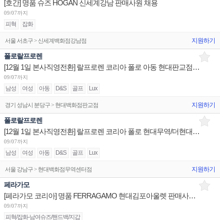
[호간] 명품 슈즈 HOGAN 신세계강남 판매사원 채용
09/07까지
피혁
잡화
지원하기
서울 서초구 > 신세계백화점강남점
폴로랄프로렌
[12월 1일 본사직영전환] 랄프로렌 코리아 폴로 아동 현대판교점 점장/부점장/시니어/주니어 채용
09/07까지
남성
여성
아동
D&S
골프
Lux
지원하기
경기 성남시 분당구 > 현대백화점판교점
폴로랄프로렌
[12월 1일 본사직영전환] 랄프로렌 코리아 폴로 현대무역/더현대서울/신세계강남 점장/부점장/시니어/주니어
09/07까지
남성
여성
아동
D&S
골프
Lux
지원하기
서울 강남구 > 현대백화점무역센터점
페라가모
[페라가모 코리아] 명품 FERRAGAMO 현대김포아울렛 판매사원 채용
09/07까지
피혁/잡화-남여슈즈/핸드백/지갑