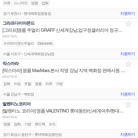
의류
스니커즈
명품
잡화
지원하기
경기 부천시 > 현대백화점중동점
그라프다이아몬드
[그라프]명품 주얼리 GRAFF 신세계강남,압구정갤러리아 정규직/신라호텔점 5개월 계약직 판매사원 채용
09/07까지
수퍼하이앤드주얼리
Diamonds
지원하기
서울 서초구 > 신세계백화점강남점
막스마라
[막스마라] 명품 MaxMara 본사 직영 강남 지역 백화점 판매사원 채용
09/07까지
잡화
리빙
토탈
명품
의류
가방
지원하기
서울 강남구 > 백화점
발렌티노코리아
[발렌티노 코리아] 명품 VALENTINO 롯데동탄/신세계여주/현대판교 판매사원 채용
09/07까지
명품
잡화
가방
핸드백
슈즈
지원하기
경기 화성시 동탄구 > 롯데백화점동탄점