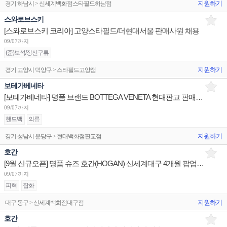
지원하기
경기 하남시 > 신세계백화점스타필드하남점
스와로브스키
[스와로브스키 코리아] 고양스타필드/더현대서울 판매사원 채용
09/07까지
(준)보석/장신구류
지원하기
경기 고양시 덕양구 > 스타필드고양점
보테가베네타
[보테가베네타] 명품 브랜드 BOTTEGA VENETA 현대판교 판매사원/대구 점장/부산 점장,부점장 채용
09/07까지
핸드백
의류
지원하기
경기 성남시 분당구 > 현대백화점판교점
호간
[9월 신규오픈] 명품 슈즈 호간(HOGAN) 신세계대구 4개월 팝업매장 계약직 판매사원 채용
09/07까지
피혁
잡화
지원하기
대구 동구 > 신세계백화점대구점
호간