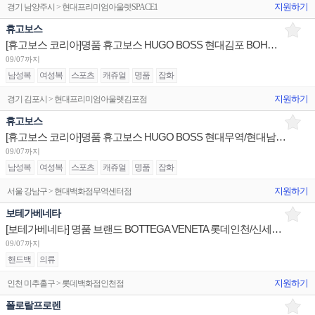
지원하기
경기 남양주시 > 현대프리미엄아울렛SPACE1
휴고보스
[휴고보스 코리아]명품 휴고보스 HUGO BOSS 현대김포 BOH사원/신세계여주, 잠실월드타워 판매사원 채용
09/07까지
남성복
여성복
스포츠
캐쥬얼
명품
잡화
지원하기
경기 김포시 > 현대프리미엄아울렛김포점
휴고보스
[휴고보스 코리아]명품 휴고보스 HUGO BOSS 현대무역/현대남양주/현대대구 판매사원 채용
09/07까지
남성복
여성복
스포츠
캐쥬얼
명품
잡화
지원하기
서울 강남구 > 현대백화점무역센터점
보테가베네타
[보테가베네타] 명품 브랜드 BOTTEGA VENETA 롯데인천/신세계경기/신세계강남 판매사원 채용
09/07까지
핸드백
의류
지원하기
인천 미추홀구 > 롯데백화점인천점
폴로랄프로렌