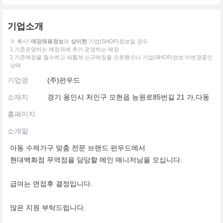
기업소개
※ 혹시!
매장채용정보
와
상이한
기업(SHOP)정보일 경우
1.기존운영하는 매장외에 추가 운영하는 매장
2.기존매장을 철수하고 새롭게 신규매장을 오픈했으나 기업(SHOP)정보 미변경중인
상태
기업명
(주)펀우드
소재지
경기 용인시 처인구 모현읍 능원로85번길 21 가,다동
홈페이지
소개말
아동 수제가구 맞춤 전문 브랜드 펀우드에서
현대백화점 무역점을 담당할 메인 매니저님을 모십니다.
급여는 면접후 결정입니다.
많은 지원 부탁드립니다.