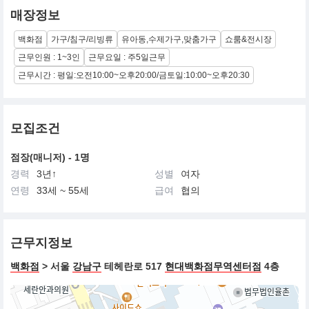
매장정보
백화점
가구/침구/리빙류
유아동,수제가구,맞춤가구
쇼룸&전시장
근무인원 : 1~3인
근무요일 : 주5일근무
근무시간 : 평일:오전10:00~오후20:00/금토일:10:00~오후20:30
모집조건
점장(매니저) - 1명
경력
3년↑
성별
여자
연령
33세 ~ 55세
급여
협의
근무지정보
백화점
> 서울
강남구
테헤란로 517
현대백화점무역센터점
4층