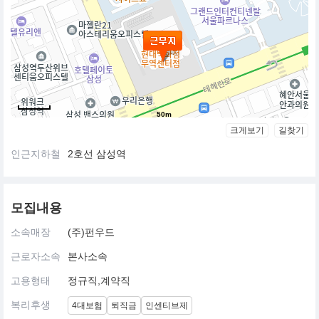
50m
크게보기
길찾기
인근지하철
2호선 삼성역
모집내용
소속매장
(주)펀우드
근로자소속
본사소속
고용형태
정규직,계약직
복리후생
4대보험
퇴직금
인센티브제