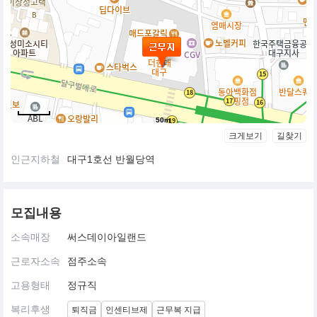
50m
크게보기
길찾기
인근지하철
대구1호선 반월당역
모집내용
소속매장
써스데이아일랜드
근로자소속
점주소속
고용형태
정규직
복리후생
퇴직금
인센티브제
근무복 지급