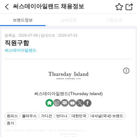
써스데이아일랜드 채용정보
브랜드정보
상세요강
기업소개
등록일 : 2026-07-08 | 업데이트 : 2026-07-31
직원구함
써스데이아일랜드
써스데이아일랜드(Thursday Island)
원피스
블라우스
가디건
반다나
대한민국
내셔널(국내) 브랜드
중가
(주)지엔코 메인브랜드 써스데이아일랜드는
내추럴하고 자유로운 감성의 Vintage한 Mood를 기본으로 한 Urban