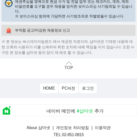
채권추심을 명목으로 현금 수거 및 전달 업무 또는 체크카드, 계좌, 계좌
비밀번호를 요구할 경우 채용을 빙자한 보이스피싱 사기범죄일 수 있습니
다.
※ 보이스피싱 범죄에 가담하면 사기방조죄로 처벌받을수 있습니다.
부적합 공고/마감된 채용정보 신고
※ 본 정보는 써스데이아일랜드 에서 제공한 자료이며, 샵마넷은 기재된 내용에 대
한 오류와 사용자가 이를 신뢰하여 취한 조치에 대해 책임을 지지 않습니다. 또한 누
구든 본 정보를 샵마넷 동의 없이 재 배포 할 수 없습니다.
HOME
PC버전
로그인
네이버 메인에
#샵마넷
추가
About 샵마넷
|
개인정보 처리방침
|
이용약관
TEL:02-851-0815