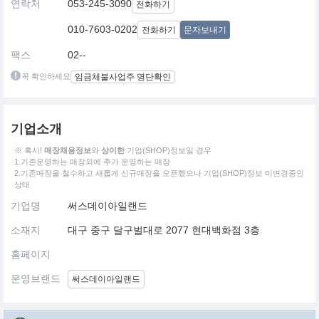
연락처
053-245-3090
전화하기
010-7603-0202
전화하기
문자보내기
팩스
02--
꼭 확인하세요
임금체불사업주 명단확인
기업소개
※ 혹시!
매장채용정보
와
상이한
기업(SHOP)정보일 경우
1.기존운영하는 매장외에 추가 운영하는 매장
2.기존매장을 철수하고 새롭게 신규매장을 오픈했으나 기업(SHOP)정보 미변경중인
상태
기업명
써스데이아일랜드
소재지
대구 중구 달구벌대로 2077 현대백화점 3층
홈페이지
운영브랜드
써스데이아일랜드