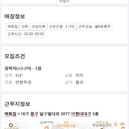
더보기
Vintage Casual 입니다
매장정보
백화점
의류
여성의류
근무인원 : 1~3인
근무요일 : 월6회휴무
근무시간 : 10:30~20:00
모집조건
경력직(시니어) - 1명
경력
1년↑
성별
여자
연령
연령무관
급여
협의
근무지정보
백화점
> 대구
중구
달구벌대로 2077
더현대대구
3층