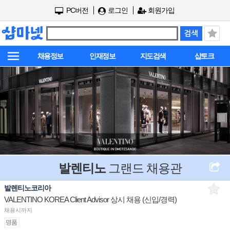
PC버전
로그인
회원가입
채용정보
인재정보
지도검색
샵토크
발렌티노
그랜드 채용관
발렌티노코리아
VALENTINO KOREA Client Advisor 상시 채용 (신입/경력)
채용시까지
명품