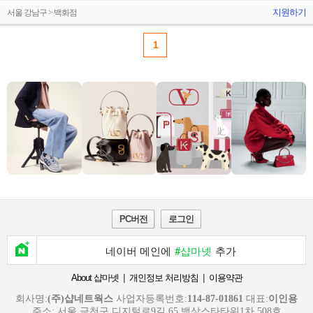
지원하기
서울 강남구 > 백화점
1
PC버전
로그인
네이버 메인에
#샵마넷
추가
|
|
About 샵마넷
개인정보 처리방침
이용약관
회사명:
(주)샵네트웍스
사업자등록번호:
114-87-01861
대표:
이인용
주소: 서울 금천구 디지털로9길 65 백상스타타워1차 508호