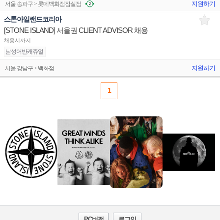
지원하기
서울 송파구 > 롯데백화점잠실점
스톤아일랜드코리아
[STONE ISLAND] 서울권 CLIENT ADVISOR 채용
채용시까지
남성어반캐쥬얼
지원하기
서울 강남구 > 백화점
1
PC버전
로그인