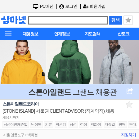
PC버전
로그인
회원가입
채용정보
인재정보
지도검색
샵토크
스톤아일랜드
그랜드 채용관
스톤아일랜드코리아
[STONE ISLAND] 서울권 CLIENT ADVISOR (직계약직) 채용
채용시까지
남성어반캐쥬얼
남성복
의류
럭셔리
남성
여성
백화점
캐쥬얼
판매
판매
지원하기
서울 영등포구 > 백화점