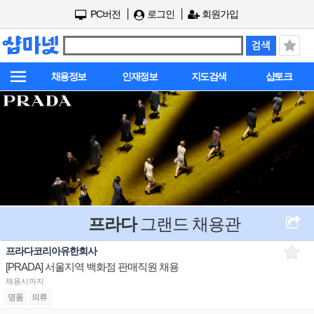
PC버전
로그인
회원가입
채용정보
인재정보
지도검색
샵토크
프라다
그랜드 채용관
프라다코리아유한회사
[PRADA] 서울지역 백화점 판매직원 채용
채용시까지
명품
의류