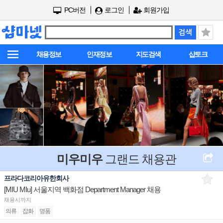
PC버전
로그인
회원가입
채용정보
인재정보
지도검색
샵토크
미우미우
그랜드 채용관
프라다코리아유한회사
[MIU MIu] 서울지역 백화점 Department Manager 채용
채용시까지
의류
잡화
명품