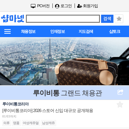
PC버전
로그인
회원가입
채용정보
인재정보
지도검색
샵토크
루이비통
그랜드 채용관
루이비통코리아
[루이비통코리아] 2026 스토어 신입 대규모 공개채용
01/03까지
의류
명품
여성캐쥬얼
남성캐쥬