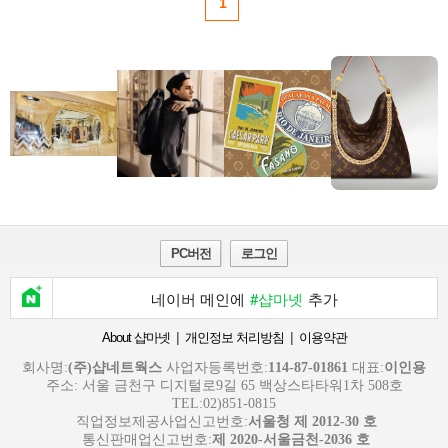
1
PC버전
로그인
네이버 메인에
#샵마넷
추가
|
|
About 샵마넷
개인정보 처리방침
이용약관
회사명:
(주)샵네트웍스
사업자등록번호:
114-87-01861
대표:
이인용
주소: 서울 금천구 디지털로9길 65 백상스타타워1차 508호
TEL:02)851-0815
직업정보제공사업신고번호:
서울청 제 2012-30 호
통신판매업신고번호:
제 2020-서울금천-2036 호