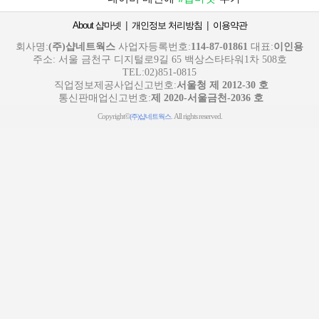
|
|
About 샵마넷
개인정보 처리방침
이용약관
회사명:
(주)샵네트웍스
사업자등록번호:
114-87-01861
대표:
이인용
주소: 서울 금천구 디지털로9길 65 백상스타타워1차 508호
TEL:02)851-0815
직업정보제공사업신고번호:
서울청 제 2012-30 호
통신판매업신고번호:
제 2020-서울금천-2036 호
Copyright©
. All rights reserved.
(주)샵네트웍스