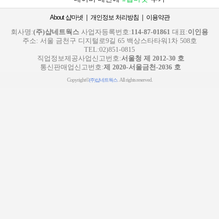
|
|
About 샵마넷
개인정보 처리방침
이용약관
회사명:
(주)샵네트웍스
사업자등록번호:
114-87-01861
대표:
이인용
주소: 서울 금천구 디지털로9길 65 백상스타타워1차 508호
TEL:02)851-0815
직업정보제공사업신고번호:
서울청 제 2012-30 호
통신판매업신고번호:
제 2020-서울금천-2036 호
Copyright©
. All rights reserved.
(주)샵네트웍스