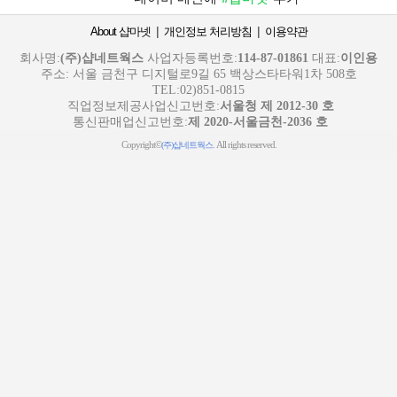
|
|
About 샵마넷
개인정보 처리방침
이용약관
회사명:
(주)샵네트웍스
사업자등록번호:
114-87-01861
대표:
이인용
주소: 서울 금천구 디지털로9길 65 백상스타타워1차 508호
TEL:02)851-0815
직업정보제공사업신고번호:
서울청 제 2012-30 호
통신판매업신고번호:
제 2020-서울금천-2036 호
Copyright©
. All rights reserved.
(주)샵네트웍스