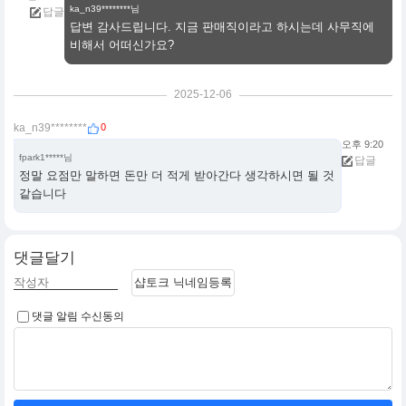
ka_n39********님
답글
답변 감사드립니다. 지금 판매직이라고 하시는데 사무직에
비해서 어떠신가요?
2025-12-06
0
ka_n39********
오후 9:20
fpark1*****님
답글
정말 요점만 말하면 돈만 더 적게 받아간다 생각하시면 될 것
같습니다
댓글달기
샵토크 닉네임등록
댓글 알림 수신동의