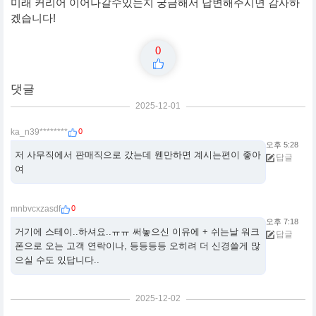
미래 커리어 이어나갈수있는지 궁금해서 답변해주시면 감사하
겠습니다!
0
댓글
2025-12-01
0
ka_n39********
오후 5:28
저 사무직에서 판매직으로 갔는데 웬만하면 계시는편이 좋아
답글
여
0
mnbvcxzasdf
오후 7:18
거기에 스테이..하셔요..ㅠㅠ 써놓으신 이유에 + 쉬는날 워크
답글
폰으로 오는 고객 연락이나, 등등등등 오히려 더 신경쓸게 많
으실 수도 있답니다..
2025-12-02