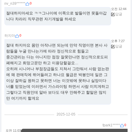
0
nv_n39******
오전 12:44
절대하지마세요 ㅋㅋ그나이에 이쪽으로 발들이면 못돌아갑
답글
니다 차라리 직무관련 자기개발을 하세요
0
하지마
오후 7:27
절대 하지마요 몸만 아작나면 되는데 만약 직영이면 본사 사
답글
람들을 누굴 만나는가에 따라 정신적으로 힘들고
중간관리는 다는 아니지만 점장 잘못만나면 정신적으로도피
폐해지고 희망고문만 하고 이용당할걸요...
오히려 시니어나 부점장급들도 지쳐서 그만둬서 사람 없는판
에 왜 판매직에 뛰어들려고 하나요 월급은 박봉인데 일은 그
이상 잘하길 원하고 못하면 너는 이것밖에 못하냐 실망이다
너를 믿었는데 이러면서 가스라이팅 하면서 사람 미치게하고
그렇다고 직원인데 알바 보다도 대우 안해주고 할말은 많지
만 여기까지 할게요
2025-12-05
0
fpark1*****
오전 11:03