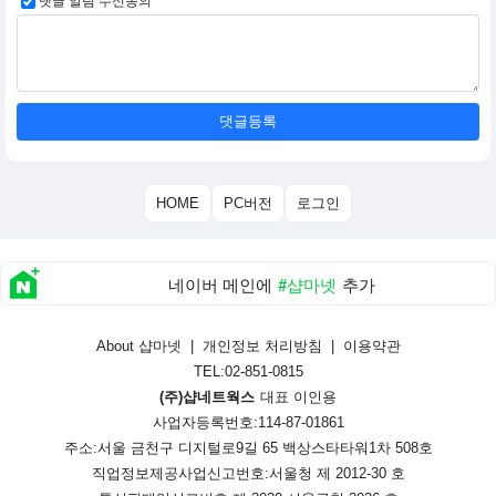
댓글 알림 수신동의
댓글등록
HOME
PC버전
로그인
네이버 메인에
#샵마넷
추가
About 샵마넷
|
개인정보 처리방침
|
이용약관
TEL:02-851-0815
(주)샵네트웍스
대표 이인용
사업자등록번호:114-87-01861
주소:서울 금천구 디지털로9길 65 백상스타타워1차 508호
직업정보제공사업신고번호:
서울청 제 2012-30 호